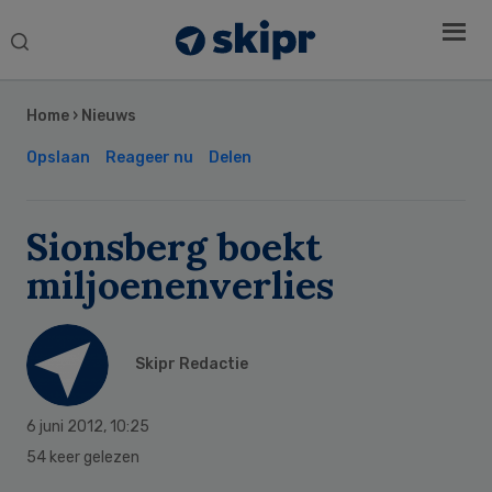
Search
this
Secondary
website
Sidebar
Home
›
Nieuws
Opslaan
Reageer nu
Delen
Sionsberg boekt
miljoenenverlies
Skipr Redactie
6 juni 2012
,
10:25
54 keer gelezen