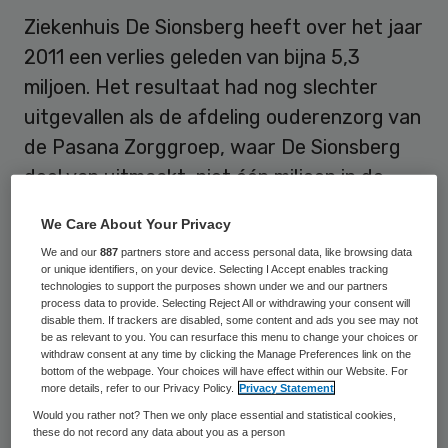
Ziekenhuis De Sionsberg heeft over het jaar
2011 een verlies geleden van bijna 5,3
miljoen. Het resultaat had nog slechter
uitgevallen als de afdeling ouderenzorg van
de Pasana Zorggroep, waar De Sionsberg
deel van uitmaakt, niet één miljoen in de
plus had afgesloten. Dit blijkt uit de
We Care About Your Privacy
jaarcijfers van het ziekenhuis in Dokkum.
We and our
887
partners store and access personal data, like browsing data
or unique identifiers, on your device. Selecting I Accept enables tracking
Interim-bestuurder Johan Wagenaar
technologies to support the purposes shown under we and our partners
process data to provide. Selecting Reject All or withdrawing your consent will
spreekt van “een zeer teleurstellend, maar
disable them. If trackers are disabled, some content and ads you see may not
be as relevant to you. You can resurface this menu to change your choices or
niet onverwacht resultaat
.” Eén van de
withdraw consent at any time by clicking the Manage Preferences link on the
oorzaken van het slechte financiële
bottom of the webpage. Your choices will have effect within our Website. For
more details, refer to our Privacy Policy.
Privacy Statement
resultaat is het door de Inspectie voor de
Would you rather not? Then we only place essential and statistical cookies,
Gezondheidszorg (IGZ) opgelegde
these do not record any data about you as a person