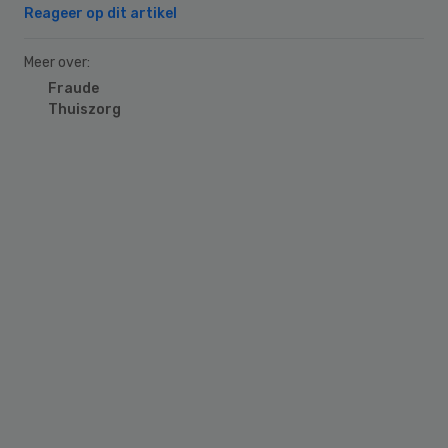
Reageer op dit artikel
Meer over:
Fraude
Thuiszorg
Primary
Sidebar