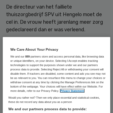
De directeur van het failliete
thuiszorgbedrijf SPV uit Hengelo moet de
cel in. De vrouw heeft jarenlang meer zorg
gedeclareerd dan er was verleend.
De schade ligt ergens tussen de 250.000
en 500.000 euro. De vrouw moet 21
We Care About Your Privacy
maanden achter de tralies, waarvan zeven
We and our
889
partners store and access personal data, like browsing data
or unique identifiers, on your device. Selecting I Accept enables tracking
maanden voorwaardelijk. Volgens de
technologies to support the purposes shown under we and our partners
process data to provide. Selecting Reject All or withdrawing your consent will
rechtbank in Almelo maakte ze misbruik van
disable them. If trackers are disabled, some content and ads you see may not
be as relevant to you. You can resurface this menu to change your choices or
mensen die afhankelijk zijn van de zorg. Het
withdraw consent at any time by clicking the Manage Preferences link on the
Openbaar Ministerie had geëist dat de
bottom of the webpage. Your choices will have effect within our Website. For
more details, refer to our Privacy Policy.
Privacy Statement
vrouw drie jaar cel zou krijgen, waarvan
Would you rather not? Then we only place essential and statistical cookies,
een jaar voorwaardelijk.
these do not record any data about you as a person
We and our partners process data to provide: