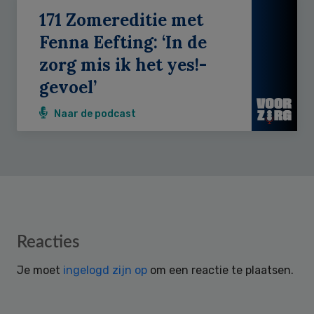
171 Zomereditie met
Fenna Eefting: ‘In de
zorg mis ik het yes!-
gevoel’
Naar de podcast
Reader
Reacties
Interactions
Je moet
ingelogd zijn op
om een reactie te plaatsen.