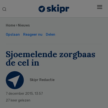
Search
this
Secondary
website
Sidebar
Home
›
Nieuws
Opslaan
Reageer nu
Delen
Sjoemelende zorgbaas
de cel in
Skipr Redactie
7 december 2015
,
13:57
27 keer gelezen