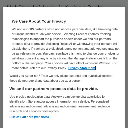
Het Streekziekenhuis Koningin Beatrix
(SKB) in Winterswijk heeft maandag de ok’s
We Care About Your Privacy
weer geopend. Woensdag 31 maart werden
We and our
889
partners store and access personal data, like browsing data
vier van de vijf ok’s gesloten, nadat er
or unique identifiers, on your device. Selecting I Accept enables tracking
technologies to support the purposes shown under we and our partners
lieveheersbeestjes waren aangetroffen.
process data to provide. Selecting Reject All or withdrawing your consent will
disable them. If trackers are disabled, some content and ads you see may not
be as relevant to you. You can resurface this menu to change your choices or
Veilige situatie
withdraw consent at any time by clicking the Manage Preferences link on the
bottom of the webpage. Your choices will have effect within our Website. For
more details, refer to our Privacy Policy.
Privacy Statement
“We hebben alles nagelopen en alle naden en
Would you rather not? Then we only place essential and statistical cookies,
these do not record any data about you as a person
kiertjes gedicht. De situatie is weer veilig”,
We and our partners process data to provide:
zei
SKB
-woordvoerder Maarten ten Voorde
Use precise geolocation data. Actively scan device characteristics for
dinsdag. Een aantal
operaties
moest
identification. Store and/or access information on a device. Personalised
advertising and content, advertising and content measurement, audience
worden uitgesteld, spoedoperaties konden
research and services development.
wel doorgaan. (ANP)
List of Partners (vendors)