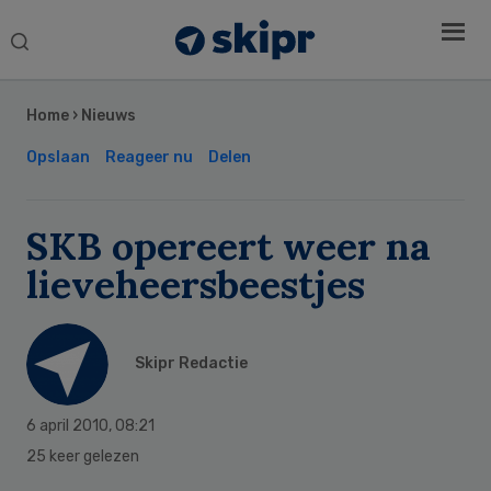
Search
this
Secondary
website
Sidebar
Home
›
Nieuws
Opslaan
Reageer nu
Delen
SKB opereert weer na
lieveheersbeestjes
Skipr Redactie
6 april 2010
,
08:21
25 keer gelezen