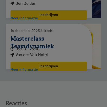
Den Dolder
Inschrijven
Meer informatie
16 december 2025, Utrecht
Masterclass
Teamdynamiek
09:00 - 16:30
Van der Valk Hotel
Inschrijven
Meer informatie
Reader
Reacties