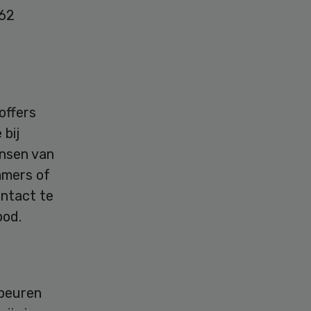
 62
offers
 bij
ensen van
mmers of
ontact te
bod.
ebeuren