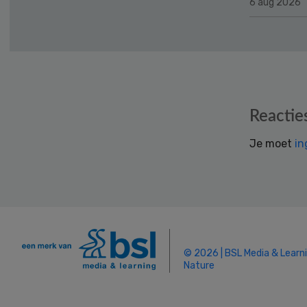
6 aug 2026
Reader
Reactie
Interactions
Je moet
in
© 2026 | BSL Media & Learn
Nature