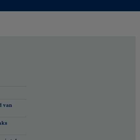
d van
nks