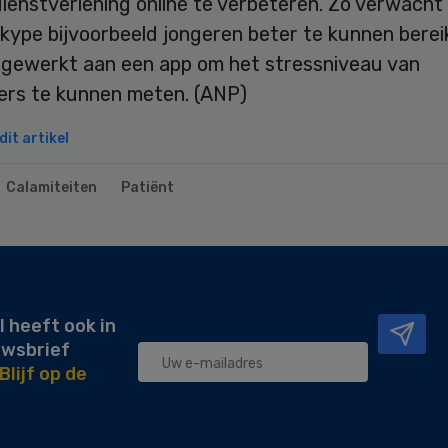
ienstverlening online te verbeteren. Zo verwacht z
kype bijvoorbeeld jongeren beter te kunnen berei
 gewerkt aan een app om het stressniveau van
fers te kunnen meten. (ANP)
it artikel
Calamiteiten
Patiënt
l heeft ook in
uwsbrief
Blijf op de