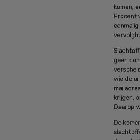
komen, ee
Procent 
eenmalig
vervolghu
Slachtof
geen cont
verschei
wie de o
mailadres
krijgen, 
Daarop w
De komen
slachtof