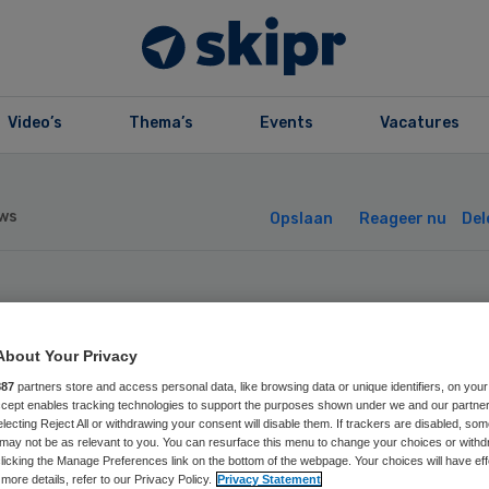
Video’s
Thema’s
Events
Vacatures
ws
Opslaan
Reageer nu
Del
achtofferhulp
About Your Privacy
derland helpt me
887
partners store and access personal data, like browsing data or unique identifiers, on your
Accept enables tracking technologies to support the purposes shown under we and our partne
electing Reject All or withdrawing your consent will disable them. If trackers are disabled, so
nsen
may not be as relevant to you. You can resurface this menu to change your choices or withd
licking the Manage Preferences link on the bottom of the webpage. Your choices will have eff
more details, refer to our Privacy Policy.
Privacy Statement