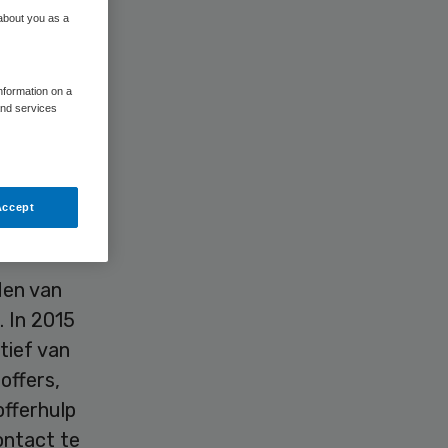
 about you as a
information on a
and services
. Dat
Accept
den van
. In 2015
atief van
offers,
fferhulp
ontact te