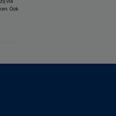
ij via
ken. Ook