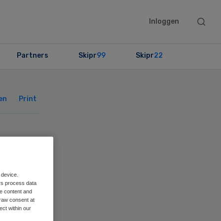
Searc
Inloggen
this
websit
Partners
Skipr
99
Skipr
22
Primary
Sidebar
en
Print
er
 device.
rs process data
me content and
raw consent at
ect within our