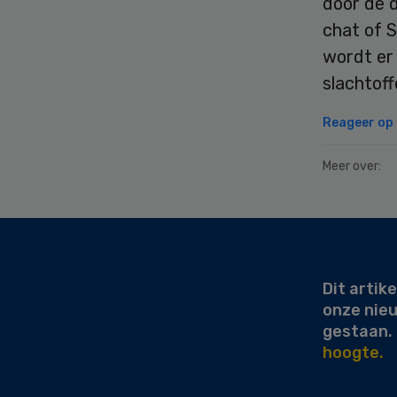
door de d
chat of S
wordt er
slachtof
Reageer op d
Meer over:
Secondary
Sidebar
Dit artike
onze nie
gestaan.
hoogte.