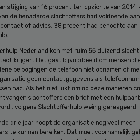
n stijging van 16 procent ten opzichte van 2014.
van de benaderde slachtoffers had voldoende aan
 contact of advies, 38 procent had behoefte aan
lp.
ferhulp Nederland kon met ruim 55 duizend slacht
act krijgen. Het gaat bijvoorbeeld om mensen die
dene belpogingen de telefoon niet opnamen of m
rganisatie geen contactgegevens als telefoonnu
sen had. Als het niet lukt om op deze manieren c
ontvangen slachtoffers een brief met een hulpaan
ordt volgens Slachtofferhulp weinig gereageerd.
de drie jaar hoopt de organisatie nog veel meer
fers te kunnen bereiken. Dat moet voornamelijk g