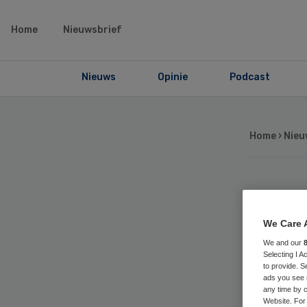
Home
Nieuwsbrief
Nieuws
Opinie
Podcast
Home
›
Nieu
Sl
We Care 
Ne
We and our
Selecting I 
to provide. S
me
ads you see 
any time by c
Website. For 