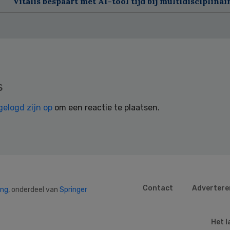
Vitalis bespaart met AI-tool tijd bij multidisciplinai
s
gelogd zijn op
om een reactie te plaatsen.
Contact
Advertere
ing
, onderdeel van
Springer
Het l