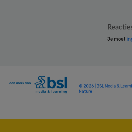
Reader
Reactie
Interactions
Je moet
in
© 2026 | BSL Media & Learn
Nature