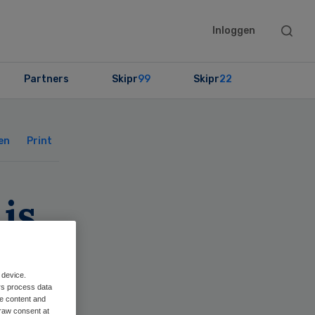
Searc
Inloggen
this
websit
Partners
Skipr
99
Skipr
22
Primary
Sidebar
en
Print
is
 device.
rs process data
me content and
raw consent at