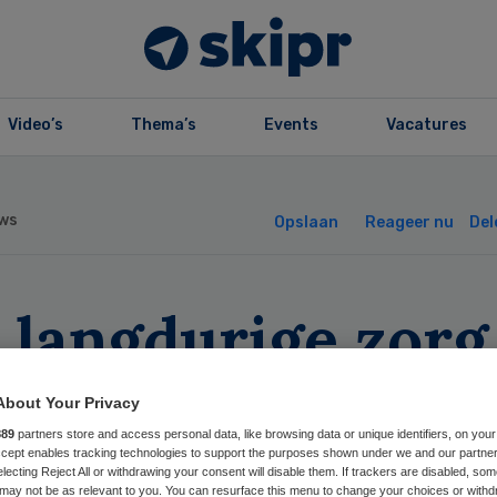
Video’s
Thema’s
Events
Vacatures
ws
Opslaan
Reageer nu
Del
 langdurige zorg 
l betaalbaar
About Your Privacy
889
partners store and access personal data, like browsing data or unique identifiers, on your
Accept enables tracking technologies to support the purposes shown under we and our partne
electing Reject All or withdrawing your consent will disable them. If trackers are disabled, so
may not be as relevant to you. You can resurface this menu to change your choices or withd