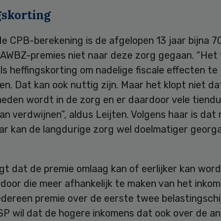
gskorting
e CPB-berekening is de afgelopen 13 jaar bijna 70
 AWBZ-premies niet naar deze zorg gegaan. “Het
ls heffingskorting om nadelige fiscale effecten te
n. Dat kan ook nuttig zijn. Maar het klopt niet da
neden wordt in de zorg en er daardoor vele tiend
n verdwijnen”, aldus Leijten. Volgens haar is dat 
ar kan de langdurige zorg wel doelmatiger georg
gt dat de premie omlaag kan of eerlijker kan wor
door die meer afhankelijk te maken van het inkom
edereen premie over de eerste twee belastingschi
SP wil dat de hogere inkomens dat ook over de a