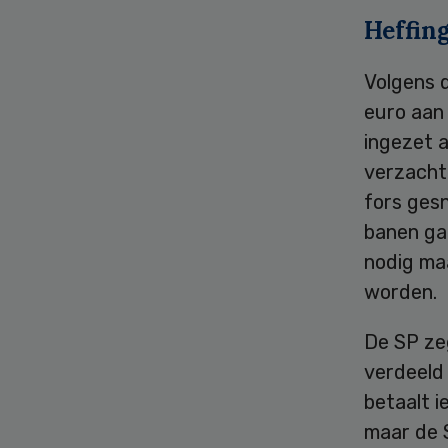
Heffin
Volgens d
euro aan
ingezet a
verzachte
fors ges
banen gaa
nodig ma
worden.
De SP ze
verdeeld 
betaalt i
maar de 