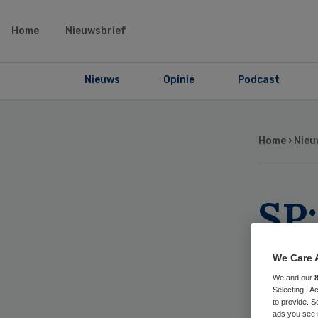
Home
Nieuwsbrief
Nieuws
Opinie
Podcast
Home
›
Nieu
SP:
we
We Care 
We and our
Selecting I 
to provide. S
ads you see 