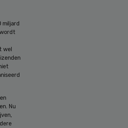
 miljard
 wordt
t wel
uizenden
niet
aniseerd
den
en. Nu
jven,
ndere