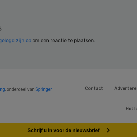
s
gelogd zijn op
om een reactie te plaatsen.
Contact
Advertere
ing
, onderdeel van
Springer
Het l
Schrijf u in voor de nieuwsbrief