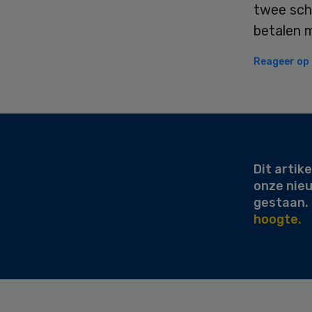
twee sch
betalen m
Reageer op d
Secondary
Sidebar
Dit artike
onze nie
gestaan.
hoogte.