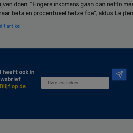
ijven doen. “Hogere inkomens gaan dan netto me
aar betalen procentueel hetzelfde”, aldus Leijten
it artikel
l heeft ook in
uwsbrief
Blijf op de