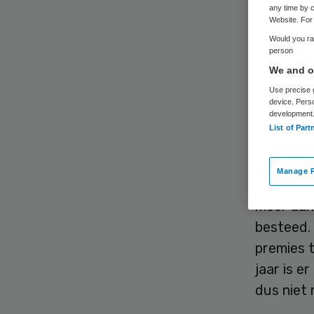
any time by c
Website. For 
Would you rat
person
De langdu
We and ou
niet onh
Use precise g
device. Pers
steeds be
development
doorreken
List of Part
Planbure
Manage P
Sinds de 
meer aan
besteed. 
premies t
jaar is e
dus niet 