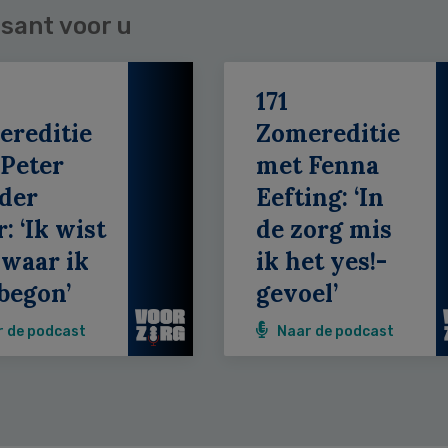
sant voor u
171
ereditie
Zomereditie
Peter
met Fenna
der
Eefting: ‘In
: ‘Ik wist
de zorg mis
 waar ik
ik het yes!-
begon’
gevoel’
r de podcast
Naar de podcast