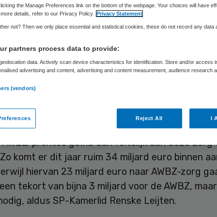
Skipr Redactie
5 augustus 2014
,
07:29
28 keer gelezen
licking the Manage Preferences link on the bottom of the webpage. Your choices will have eff
more details, refer to our Privacy Policy.
Privacy Statement
her not? Then we only place essential and statistical cookies, these do not record any data
rige zorg (AWBZ) is helemaal niet te duur en hoe
r partners process data to provide:
oudbaar te worden in de toekomst, zoals het kabi
eolocation data. Actively scan device characteristics for identification. Store and/or access 
onalised advertising and content, advertising and content measurement, audience research 
weert. Dat stelt de SP dinsdag naar aanleiding v
.
ing die de partij heeft laten verrichten door het
ners (vendors)
au (CPB).
references
Reject All
I 
belastingherziening in 2001 wordt jaarlijks miljard
 AWBZ-premies geïnd dan feitelijk aan deze zorg
Zo komt er dit jaar ruim 34 miljard euro binnen aa
erwijl hiervan 23 miljard euro naar AWBZ-zorg gaa
r een tekort van bijna 3 miljard voor de AWBZ, maar
nodig, aldus SP-Kamerlid Renske Leijten.