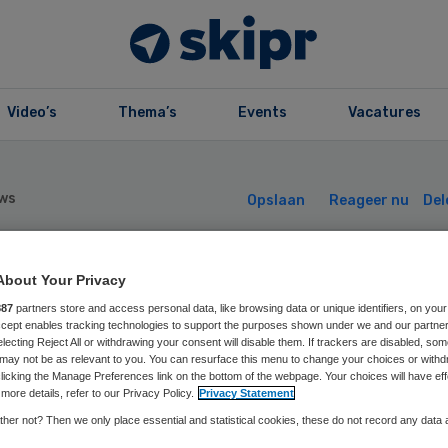
Video’s
Thema’s
Events
Vacatures
ws
Opslaan
Reageer nu
Del
 neemt kersvers
About Your Privacy
887
partners store and access personal data, like browsing data or unique identifiers, on your
Accept enables tracking technologies to support the purposes shown under we and our partne
rgminister Bruin
electing Reject All or withdrawing your consent will disable them. If trackers are disabled, so
may not be as relevant to you. You can resurface this menu to change your choices or withd
licking the Manage Preferences link on the bottom of the webpage. Your choices will have eff
der vuur
more details, refer to our Privacy Policy.
Privacy Statement
her not? Then we only place essential and statistical cookies, these do not record any data