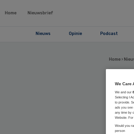
Home
Nieuwsbrief
Nieuws
Opinie
Podcast
Home
›
Nieu
SP
We Care 
We and our
Selecting I 
zo
to provide. S
ads you see 
any time by c
on
Website. For 
Would you rat
person