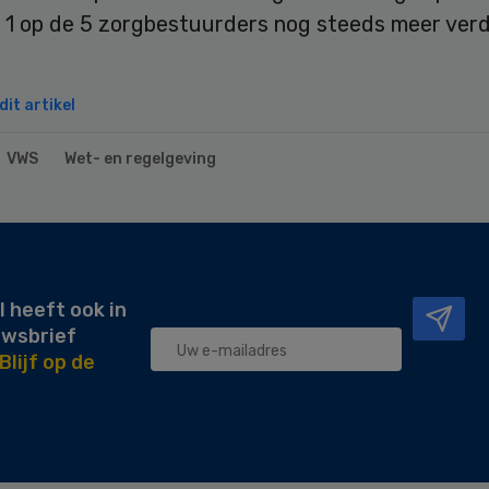
t 1 op de 5 zorgbestuurders nog steeds meer verd
it artikel
VWS
Wet- en regelgeving
l heeft ook in
uwsbrief
Blijf op de