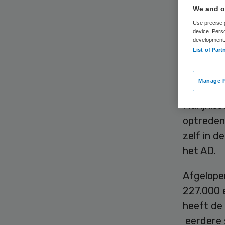
We and ou
Use precise g
device. Pers
development
List of Part
Bruno Bru
Manage P
Zorg krit
Marijniss
optreden 
zelf in d
het AD.
Afgelopen
227.000 e
heeft de 
eerdere 