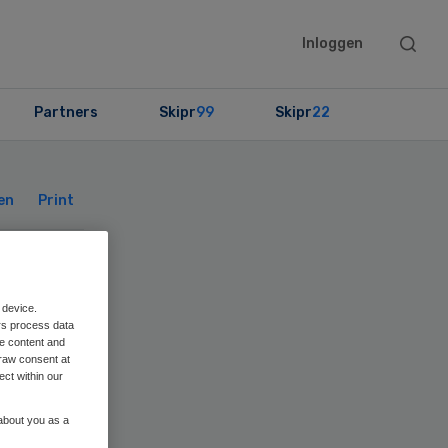
Searc
Inloggen
this
websit
Partners
Skipr
99
Skipr
22
Primary
Sidebar
en
Print
e
 device.
rs process data
s
me content and
raw consent at
ect within our
 about you as a