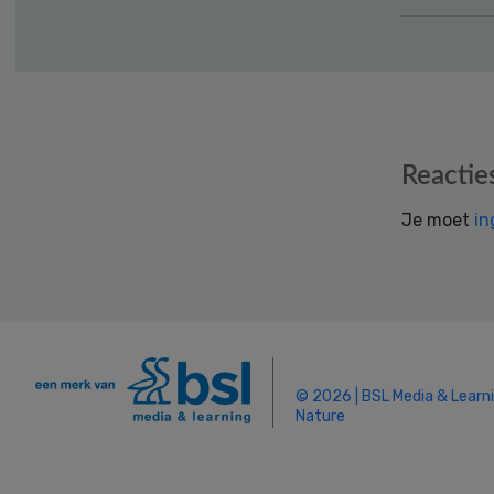
Reader
Reactie
Interactions
Je moet
in
© 2026 | BSL Media & Learn
Nature