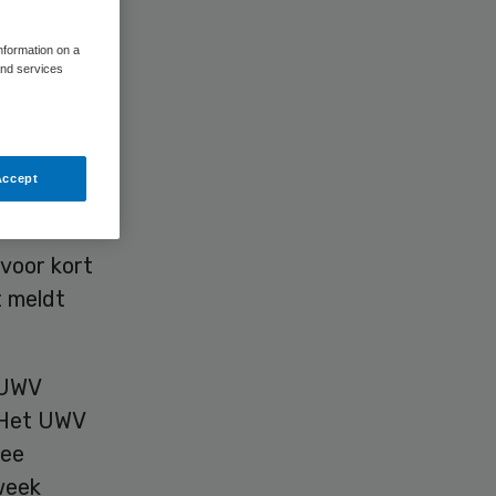
information on a
and services
 Medische
Accept
 voor kort
t meldt
e UWV
. Het UWV
mee
week