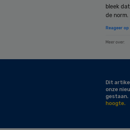
bleek da
de norm.
Reageer op d
Meer over:
Secondary
Sidebar
Dit artike
onze nie
gestaan.
hoogte.