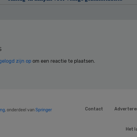
s
gelogd zijn op
om een reactie te plaatsen.
Contact
Advertere
ing
, onderdeel van
Springer
Het l