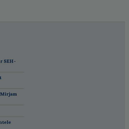
er SEH-
t
 Mirjam
ntele