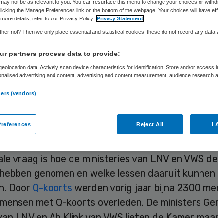
may not be as relevant to you. You can resurface this menu to change your choices or withd
licking the Manage Preferences link on the bottom of the webpage. Your choices will have eff
more details, refer to our Privacy Policy.
Privacy Statement
Skipr Redactie
12 januari 2010
,
13:46
38 keer gelezen
her not? Then we only place essential and statistical cookies, these do not record any data
r partners process data to provide:
eolocation data. Actively scan device characteristics for identification. Store and/or access 
iale commissie gaat zich buigen over de aanpak e
onalised advertising and content, advertising and content measurement, audience research 
.
ng van de Q-koorts. Professor Gert van Dijk leidt 
ners (vendors)
ecommissie op verzoek van de Tweede Kamer.
references
Reject All
I 
jze commissie
ale vraag is hoe de ministeries van LNV en VWS d
 hebben genomen en welke lessen daaruit kunnen
n. Door
Q-koorts
werden vorig jaar bijna 2300 m
s mensen met Q-koorts overleden. De ministers Ge
van LNV en Ab Klink van VWS lieten de Kamer ma