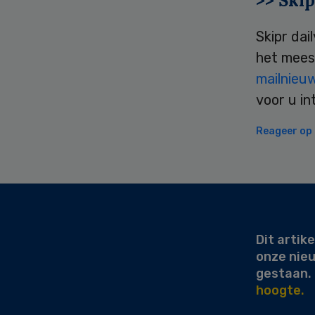
>> Skip
Skipr dai
het mees
mailnieu
voor u in
Reageer op d
Secondary
Sidebar
Dit artike
onze nie
gestaan.
hoogte.