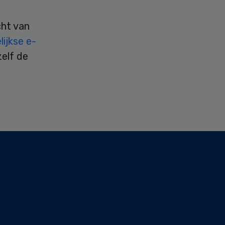
cht van
ijkse e-
zelf de