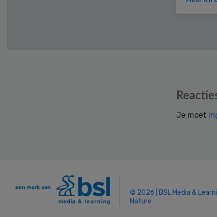
Reader
Reactie
Interactions
Je moet
in
© 2026 | BSL Media & Learn
Nature