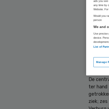
ads you see 
any time by c
Website. For 
Would you rat
person
We and ou
Use precise g
Een spec
device. Pers
development
bestrijdi
List of Part
evaluati
Manage P
Werkwi
De centr
ter hand
getrokke
ziek; ze
Verburg 