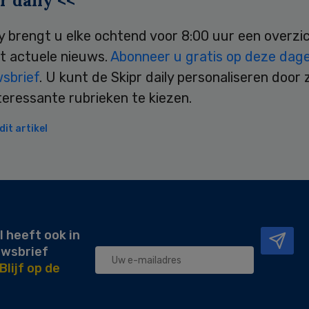
r daily <<
ly brengt u elke ochtend voor 8:00 uur een overzi
t actuele nieuws.
Abonneer u gratis op deze dagel
wsbrief
. U kunt de Skipr daily personaliseren door 
teressante rubrieken te kiezen.
it artikel
l heeft ook in
uwsbrief
Blijf op de