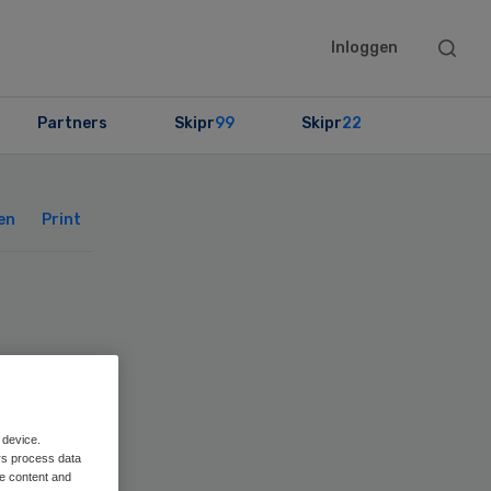
Searc
Inloggen
this
websit
Partners
Skipr
99
Skipr
22
Primary
Sidebar
en
Print
ts
 device.
rs process data
me content and