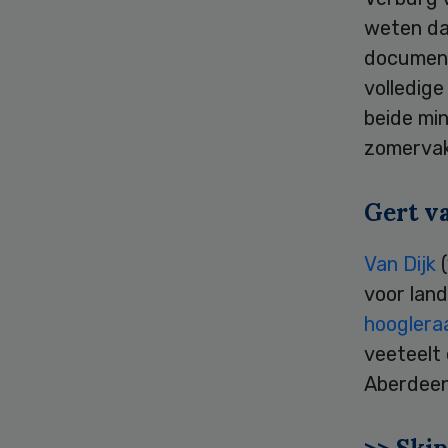
weten dat
document
volledig
beide min
zomervak
Gert v
Van Dijk
(
voor land
hooglera
veeteelt
Aberdeen