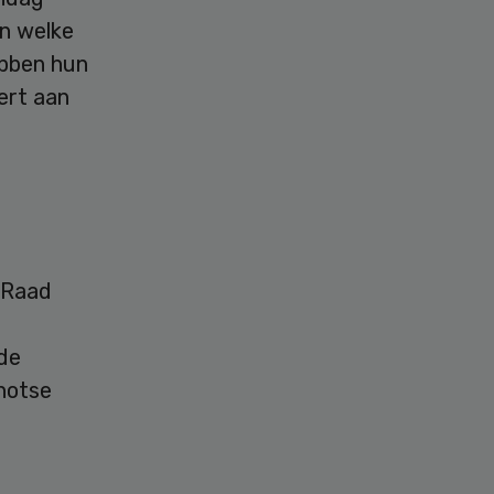
en welke
ebben hun
ert aan
e Raad
rde
hotse