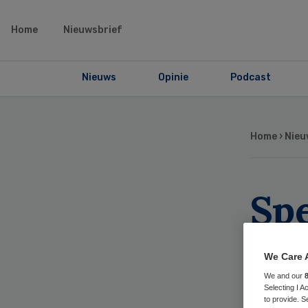
Home
Nieuwsbrief
Nieuws
Opinie
Podcast
Home
›
Nieu
Sp
ga
We Care 
on
We and our
Selecting I 
to provide. S