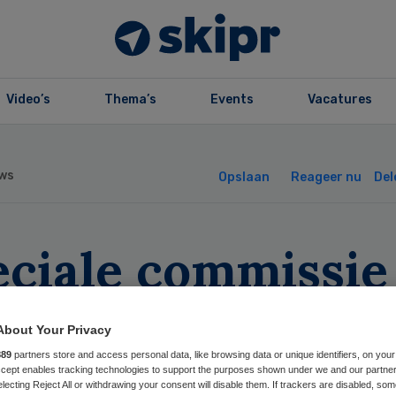
Video’s
Thema’s
Events
Vacatures
ws
Opslaan
Reageer nu
Del
eciale commissie
at aanpak Q-koor
About Your Privacy
derzoeken
889
partners store and access personal data, like browsing data or unique identifiers, on your
Accept enables tracking technologies to support the purposes shown under we and our partne
electing Reject All or withdrawing your consent will disable them. If trackers are disabled, so