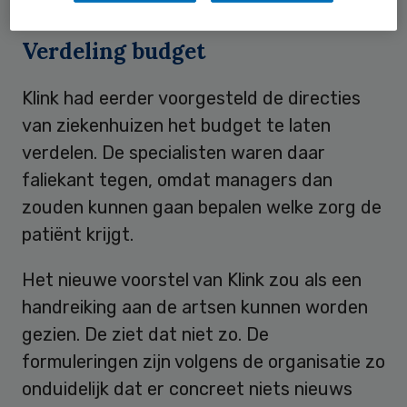
Verdeling budget
Klink had eerder voorgesteld de directies
van ziekenhuizen het budget te laten
verdelen. De specialisten waren daar
faliekant tegen, omdat managers dan
zouden kunnen gaan bepalen welke zorg de
patiënt krijgt.
Het nieuwe voorstel van Klink zou als een
handreiking aan de artsen kunnen worden
gezien. De ziet dat niet zo. De
formuleringen zijn volgens de organisatie zo
onduidelijk dat er concreet niets nieuws