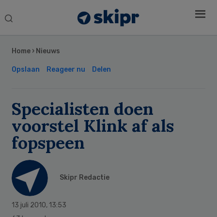
Search
this
Secondary
website
Sidebar
Home
›
Nieuws
Opslaan
Reageer nu
Delen
Specialisten doen
voorstel Klink af als
fopspeen
Skipr Redactie
13 juli 2010
,
13:53