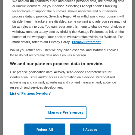
We and our
889
partners store and access personal data, like browsing data
or unique identifiers, on your device. Selecting I Accept enables tracking
technologies to support the purposes shown under we and our partners
Stafmaatschap
process data to provide. Selecting Reject All or withdrawing your consent will
disable them. If trackers are disabled, some content and ads you see may not
be as relevant to you. You can resurface this menu to change your choices or
In het plan dat Klink dinsdag aan de artsen
withdraw consent at any time by clicking the Manage Preferences link on the
bottom of the webpage. Your choices will have effect within our Website. For
heeft voorgelegd, krijgen de specialisten
more details, refer to our Privacy Policy.
Privacy Statement
per ziekenhuis een
budget toebedeeld
. Een
Would you rather not? Then we only place essential and statistical cookies,
these do not record any data about you as a person
vijfde van dat budget mogen de
We and our partners process data to provide:
gezamenlijke artsen, verenigd in een
Use precise geolocation data. Actively scan device characteristics for
zogenoemde ‘stafmaatschap’, zelf verdelen.
identification. Store and/or access information on a device. Personalised
advertising and content, advertising and content measurement, audience
Dokters die bijvoorbeeld weinig fouten
research and services development.
List of Partners (vendors)
maken, zeer vernieuwend bezig zijn of
patiënten heel goede zorg bieden, kunnen
Manage Preferences
via dat verdeelsysteem meer geld krijgen
dan artsen die bijvoorbeeld ‘ouderwets’ op
Reject All
I Accept
de automatische piloot werken.