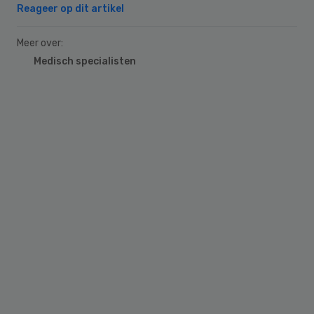
Reageer op dit artikel
Meer over:
Medisch specialisten
Primary
Sidebar