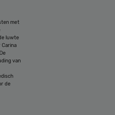
isten met
e
 de luwte
 Carina
“De
uding van
edisch
or de