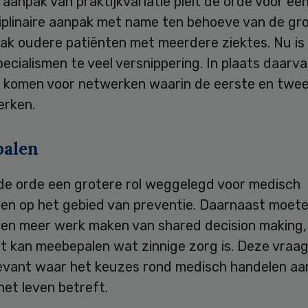
aanpak van praktijkvariatie pleit de orde voor ee
ciplinaire aanpak met name ten behoeve van de gr
aak oudere patiënten met meerdere ziektes. Nu is
ecialismen te veel versnippering. In plaats daarv
e komen voor netwerken waarin de eerste en tweed
rken.
alen
 de orde een grotere rol weggelegd voor medisch
sten op het gebied van preventie. Daarnaast moet
sten meer werk maken van shared decision making,
t kan meebepalen wat zinnige zorg is. Deze vraag
evant waar het keuzes rond medisch handelen aa
het leven betreft.