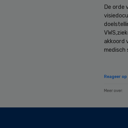
De orde 
visiedoc
doelstell
VWS,ziek
akkoord v
medisch s
Reageer op d
Meer over:
Secondary
Sidebar