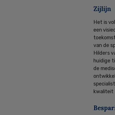
Zijlijn
Het is vo
een visie
toekomst 
van de s
Hilders 
huidige t
de medisc
ontwikkel
specialis
kwaliteit
Bespar