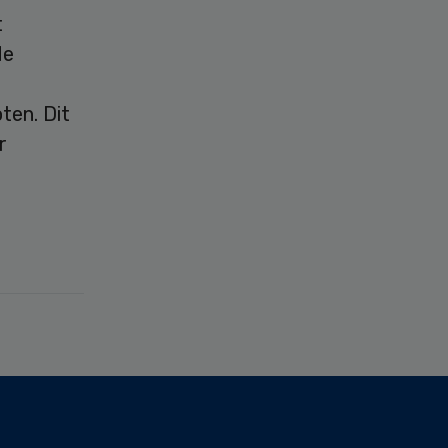
t
de
ten. Dit
r