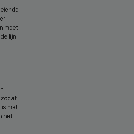
n
oeiende
 er
an moet
e lijn
en
 zodat
 is met
n het