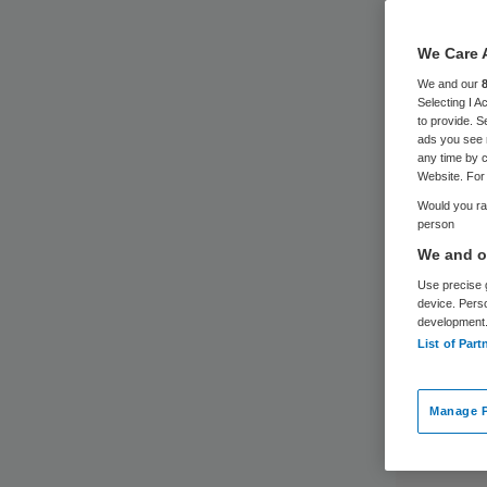
We Care 
We and our
Selecting I 
to provide. S
ads you see 
any time by c
Website. For 
Would you rat
person
We and ou
Use precise g
device. Pers
development
List of Part
Manage P