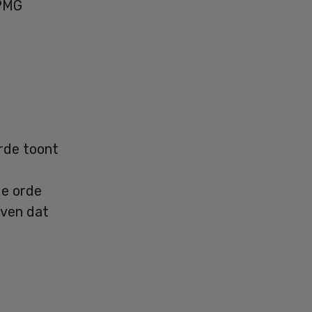
KPMG
orde toont
de orde
even dat