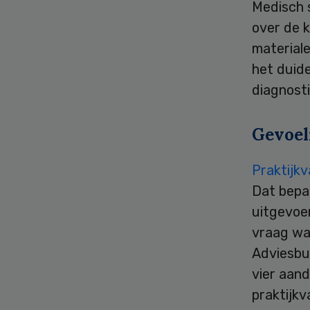
Medisch 
over de k
materiale
het duide
diagnosti
Gevoel
Praktijkv
Dat bepa
uitgevoe
vraag wat
Adviesbu
vier aan
praktijkv