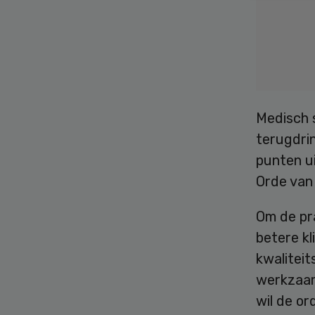
Medisch s
terugdrin
punten ui
Orde van
Om de pra
betere kl
kwalitei
werkzaam
wil de o