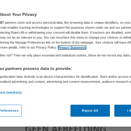
About Your Privacy
Philip van de Poel
2 oktober 2012
,
15:00
69 keer gelezen
887
partners store and access personal data, like browsing data or unique identifiers, on your
Accept enables tracking technologies to support the purposes shown under we and our partne
electing Reject All or withdrawing your consent will disable them. If trackers are disabled, so
may not be as relevant to you. You can resurface this menu to change your choices or withd
licking the Manage Preferences link on the bottom of the webpage. Your choices will have eff
more details, refer to our Privacy Policy.
Privacy Statement
her not? Then we only place essential and statistical cookies, these do not record any data
r partners process data to provide:
eolocation data. Actively scan device characteristics for identification. Store and/or access 
onalised advertising and content, advertising and content measurement, audience research 
.
ners (vendors)
references
Reject All
I 