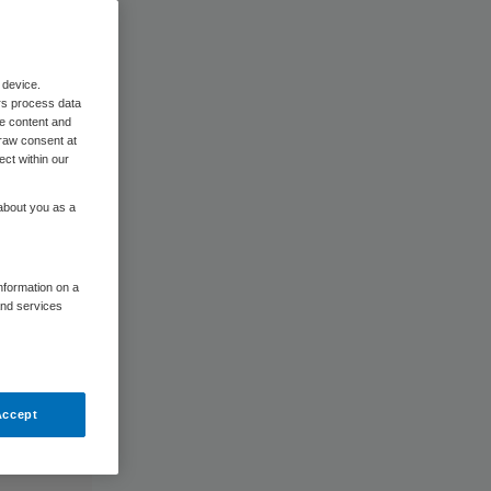
 device.
rs process data
me content and
raw consent at
ect within our
 about you as a
information on a
and services
Accept