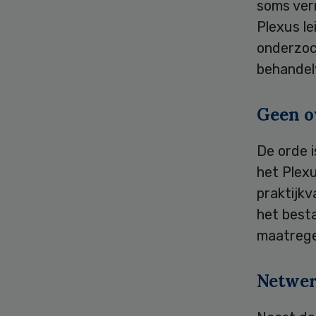
soms ver
Plexus le
onderzoc
behandel
Geen o
De orde i
het Plex
praktijkv
het best
maatregel
Netwe