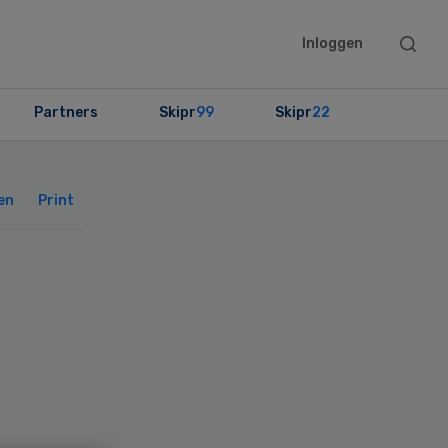
Searc
Inloggen
this
websit
Partners
Skipr
99
Skipr
22
Primary
Sidebar
en
Print