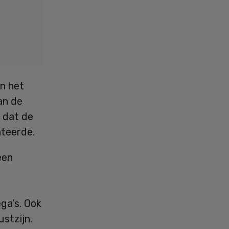
an het
an de
, dat de
nteerde.
een
ga’s. Ook
stzijn.