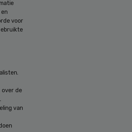
rmatie
 en
orde voor
gebruikte
listen.
 over de
.
ling van
 doen