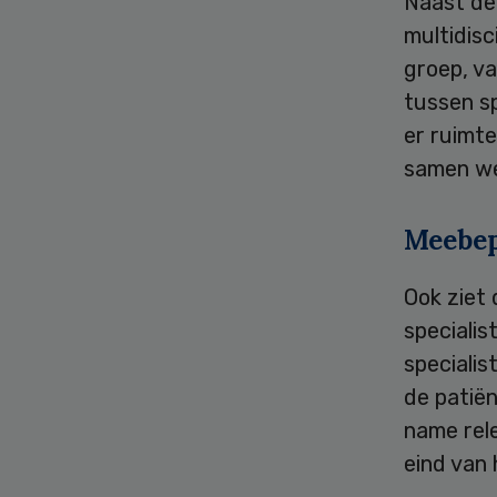
Naast de 
multidis
groep, v
tussen sp
er ruimt
samen we
Meebep
Ook ziet
speciali
speciali
de patiën
name rel
eind van 