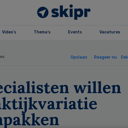
Video’s
Thema’s
Events
Vacatures
ws
Opslaan
Reageer nu
Del
cialisten willen
ktijkvariatie
npakken