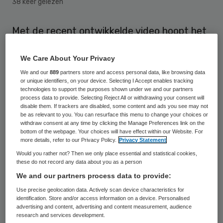
38 keer gelezen
Met de recent ontwikkelde video hoopt het
St. Anna Ziekenhuis kinderen minder angstig
We Care About Your Privacy
te maken voor een operatie.
We and our
889
partners store and access personal data, like browsing data
or unique identifiers, on your device. Selecting I Accept enables tracking
Veel kinderen vinden het spannend om een
technologies to support the purposes shown under we and our partners
process data to provide. Selecting Reject All or withdrawing your consent will
operatie te ondergaan. Dit komt
disable them. If trackers are disabled, some content and ads you see may not
voornamelijk doordat ze niet weten wat
be as relevant to you. You can resurface this menu to change your choices or
withdraw consent at any time by clicking the Manage Preferences link on the
hen te wachten staat. Een goede
bottom of the webpage. Your choices will have effect within our Website. For
more details, refer to our Privacy Policy.
Privacy Statement
voorbereiding, waardoor het voor het kind
Would you rather not? Then we only place essential and statistical cookies,
duidelijk is wat er gaat gebeuren, is daarom
these do not record any data about you as a person
belangrijk. De film van het St. Anna
We and our partners process data to provide:
Ziekenhuis laat zien hoe een dagopname in
Use precise geolocation data. Actively scan device characteristics for
identification. Store and/or access information on a device. Personalised
z’n werk gaat en hoe het ziekenhuis er uit
advertising and content, advertising and content measurement, audience
research and services development.
ziet.