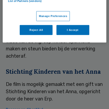
List of Partners (vendors)
Steun
Manage Preferences
Ouders kunnen de
film
samen met hun kind
Reject All
I Accept
bekijken voorafgaand aan de operatie. De
video kan de ingreep minder spannend
maken en steun bieden bij de verwerking
achteraf.
Stichting Kinderen van het Anna
De film is mogelijk gemaakt met een gift van
Stichting Kinderen van het Anna, opgericht
door de heer van Erp.