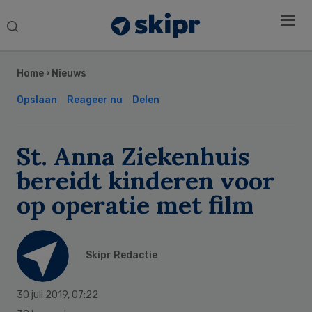
Search
this
Secondary
website
Sidebar
Home
›
Nieuws
Opslaan
Reageer nu
Delen
St. Anna Ziekenhuis
bereidt kinderen voor
op operatie met film
Skipr Redactie
30 juli 2019
,
07:22