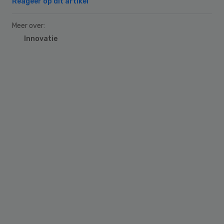
Reageer op dit artikel
Meer over:
Innovatie
Primary
Sidebar