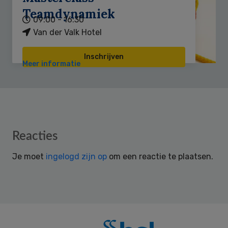
Teamdynamiek
09:00 - 16:30
Van der Valk Hotel
Inschrijven
Meer informatie
Reader
Reacties
Interactions
Je moet
ingelogd zijn op
om een reactie te plaatsen.