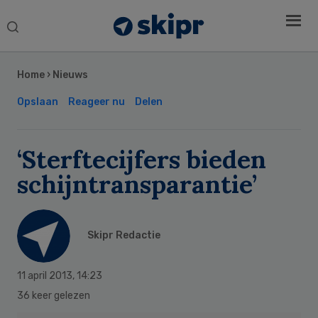
Search
this
Secondary
website
Sidebar
Home
›
Nieuws
Opslaan
Reageer nu
Delen
‘Sterftecijfers bieden
schijntransparantie’
Skipr Redactie
11 april 2013
,
14:23
36 keer gelezen