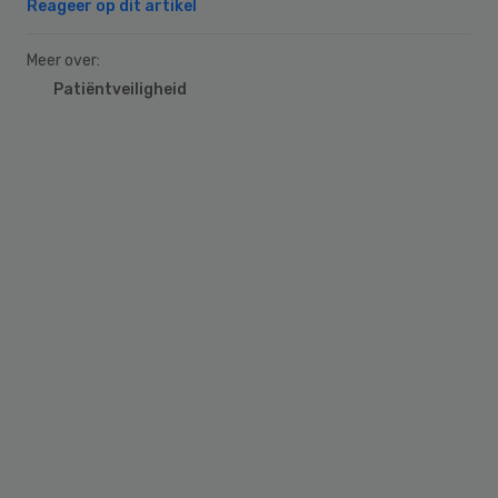
Reageer op dit artikel
Meer over:
Patiëntveiligheid
Primary
Sidebar