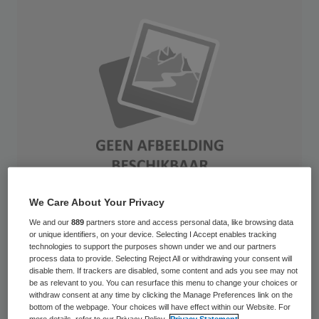
We Care About Your Privacy
We and our
889
partners store and access personal data, like browsing data
Sterftecijfers bieden schijntransparantie
or unique identifiers, on your device. Selecting I Accept enables tracking
technologies to support the purposes shown under we and our partners
en leiden mogelijk zelfs tot negatieve
process data to provide. Selecting Reject All or withdrawing your consent will
disable them. If trackers are disabled, some content and ads you see may not
effecten. Dat stelt epidemioloog Hester
be as relevant to you. You can resurface this menu to change your choices or
withdraw consent at any time by clicking the Manage Preferences link on the
Lingsma van het Erasmus MC, cum laude
bottom of the webpage. Your choices will have effect within our Website. For