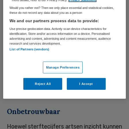
gepromoveerd op dit onderwerp.
more details, refer to our Privacy Policy.
Privacy Statement
Would you rather not? Then we only place essential and statistical cookies,
these do not record any data about you as a person
Zij reageert op de uitlatingen van minister
We and our partners process data to provide:
Schippers van VWS die pleit voor
verplichte
Use precise geolocation data. Actively scan device characteristics for
publicatie van sterftecijfers
. “De minister
identification. Store and/or access information on a device. Personalised
advertising and content, advertising and content measurement, audience
kan dit wel willen, maar het openbaar maken
research and services development.
van deze cijfers leidt niet tot verbetering
List of Partners (vendors)
van kwaliteit van zorg. Daar bestaat
wetenschappelijk bewijs voor. Publicatie
Manage Preferences
heeft mogelijk zelfs negatieve effecten”,
zegt Lingsma op de website van het
Reject All
I Accept
Erasmus MC
.
Onbetrouwbaar
Hoewel sterftecijfers artsen inzicht kunnen