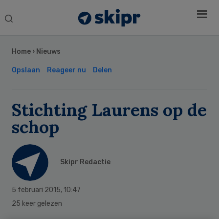
Search
this
Secondary
website
Sidebar
Home
›
Nieuws
Opslaan
Reageer nu
Delen
Stichting Laurens op de
schop
Skipr Redactie
5 februari 2015
,
10:47
25 keer gelezen