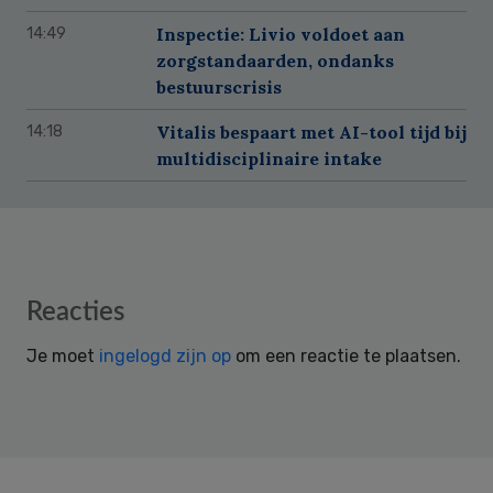
Inspectie: Livio voldoet aan
14:49
zorgstandaarden, ondanks
bestuurscrisis
Vitalis bespaart met AI-tool tijd bij
14:18
multidisciplinaire intake
Reader
Reacties
Interactions
Je moet
ingelogd zijn op
om een reactie te plaatsen.