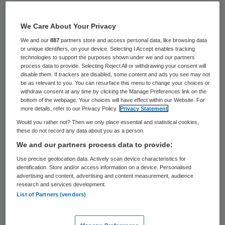
Stichting Laurens gooit de structuur van
We Care About Your Privacy
de organisatie om. De Rotterdamse
We and our
887
partners store and access personal data, like browsing data
zorgaanbieder verkleint zijn directieteam,
or unique identifiers, on your device. Selecting I Accept enables tracking
stapt af van de regionale aanpak en geeft
technologies to support the purposes shown under we and our partners
process data to provide. Selecting Reject All or withdrawing your consent will
meer verantwoordelijkheid aan
disable them. If trackers are disabled, some content and ads you see may not
be as relevant to you. You can resurface this menu to change your choices or
medewerkers. De voormalige
withdraw consent at any time by clicking the Manage Preferences link on the
bottom of the webpage. Your choices will have effect within our Website. For
thuiszorgteams van Thuiszorg Rotterdam
more details, refer to our Privacy Policy.
Privacy Statement
werken al zo. De overige teams binnen
Would you rather not? Then we only place essential and statistical cookies,
these do not record any data about you as a person
Laurens volgen in 2015.
We and our partners process data to provide:
De kern van de nieuwe
Use precise geolocation data. Actively scan device characteristics for
identification. Store and/or access information on a device. Personalised
organisatiestructuur van Laurens worden
advertising and content, advertising and content measurement, audience
research and services development.
de ‘zelforganiserende teams’. Zorg wordt
List of Partners (vendors)
steeds meer een gedeelde
verantwoordelijkheid van mensen zelf,