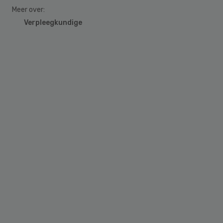
Meer over:
Verpleegkundige
Primary
Sidebar