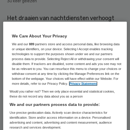
30 keer gelezen
Het draaien van nachtdiensten verhoogt
het risico op diabetes en hart- en
vaatziekten. Ook veroorzaakt het werken in
We Care About Your Privacy
de nachtelijke uren slaapproblemen,
We and our
889
partners store and access personal data, like browsing data
or unique identifiers, on your device. Selecting I Accept enables tracking
concludeert de Gezondheidsraad in een
technologies to support the purposes shown under we and our partners
process data to provide. Selecting Reject All or withdrawing your consent will
onderzoek.
disable them. If trackers are disabled, some content and ads you see may not
be as relevant to you. You can resurface this menu to change your choices or
withdraw consent at any time by clicking the Manage Preferences link on the
Ongeveer 1,3 miljoen Nederlanders (15
bottom of the webpage. Your choices will have effect within our Website. For
procent van de beroepsbevolking) werken
more details, refer to our Privacy Policy.
Privacy Statement
Would you rather not? Then we only place essential and statistical cookies,
soms of regelmatig ’s nachts. “Het dag-
these do not record any data about you as a person
nachtritme van nachtwerkers raakt
We and our partners process data to provide:
ontregeld door lichamelijke activiteit en
Use precise geolocation data. Actively scan device characteristics for
identification. Store and/or access information on a device. Personalised
blootstelling aan licht tijdens de nachtelijke
advertising and content, advertising and content measurement, audience
uren. Dit leidt tot slaaptekort,
research and services development.