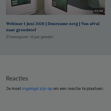
32:08
Webinar 1 juni 2026 | Duurzame zorg | Van afval
naar grondstof
31 weergaven
· 8 jaar geleden
Reader
Reacties
Interactions
Je moet
ingelogd zijn op
om een reactie te plaatsen.