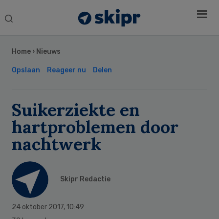
Search
this
Secondary
website
Sidebar
Home
›
Nieuws
Opslaan
Reageer nu
Delen
Suikerziekte en
hartproblemen door
nachtwerk
Skipr Redactie
24 oktober 2017
,
10:49