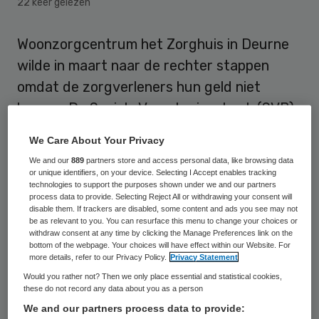
22 keer gelezen
Woonzorgcentrum het Zorghuis in Deurne
wilde in maart naar de rechter stappen
omdat de zorgverleners hun geld niet
kregen. De Sociale Verzekeringsbank (SVB)
trof een schikking om een kort geding te
We Care About Your Privacy
voorkomen. Hierin werd geheimhouding
We and our
889
partners store and access personal data, like browsing data
afgesproken en directeur Kitty Beelen
or unique identifiers, on your device. Selecting I Accept enables tracking
technologies to support the purposes shown under we and our partners
beloofde dat ze niets negatiefs of
process data to provide. Selecting Reject All or withdrawing your consent will
disable them. If trackers are disabled, some content and ads you see may not
misleidends over de SVB zou publiceren.
be as relevant to you. You can resurface this menu to change your choices or
withdraw consent at any time by clicking the Manage Preferences link on the
bottom of the webpage. Your choices will have effect within our Website. For
Dit meldt de
NOS
.
more details, refer to our Privacy Policy.
Privacy Statement
Would you rather not? Then we only place essential and statistical cookies,
Beelen, die actief is op
Twitter
, moest van
these do not record any data about you as a person
de SVB toezeggen dat ze uitsluitend zou
We and our partners process data to provide: