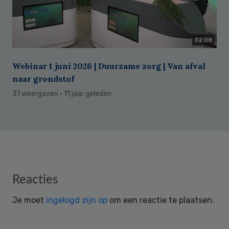
32:08
Webinar 1 juni 2026 | Duurzame zorg | Van afval
naar grondstof
31 weergaven
· 11 jaar geleden
Reader
Reacties
Interactions
Je moet
ingelogd zijn op
om een reactie te plaatsen.