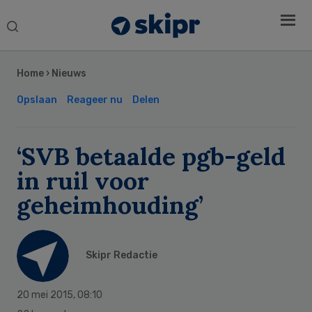
Search
this
Secondary
website
Sidebar
Home
›
Nieuws
Opslaan
Reageer nu
Delen
‘SVB betaalde pgb-geld
in ruil voor
geheimhouding’
Skipr Redactie
20 mei 2015
,
08:10