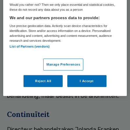
Would you rather not? Then we only place essential and statistical cookies,
buiten kantoortijden. Hiermee bereikt
these do not record any data about you as a person
Tactus haar nieuwe doelgroep: mensen met
We and our partners process data to provide:
geld die bereid zijn een forse eigen bijdrage
Use precise geolocation data. Actively scan device characteristics for
identification. Store and/or access information on a device. Personalised
te voldoen. Dat zijn ook de mensen die zich
advertising and content, advertising and content measurement, audience
research and services development.
melden de luxe
privékliniek U-Center
,
List of Partners (vendors)
cliënten die niet via het reguliere circuit
worden bereikt. Volgens Huis in ’t Veld gaat
Manage Preferences
het vaak om mensen met een zekere
publieke functie, zoals rechters, medici en
Reject All
I Accept
lokale bestuurders. Zij willen vaak wel een
behandeling, maar beslist in de anonimiteit.
Continuïteit
Directeur behandelzaken Jolanda Franken