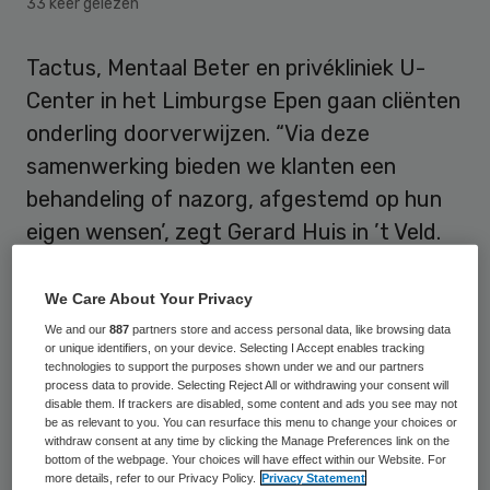
33 keer gelezen
Tactus, Mentaal Beter en privékliniek U-
Center in het Limburgse Epen gaan cliënten
onderling doorverwijzen. “Via deze
samenwerking bieden we klanten een
behandeling of nazorg, afgestemd op hun
eigen wensen’, zegt Gerard Huis in ’t Veld.
Hij is projectleider van Tactus Health &
Lifestyle, een onderdeel van Tactus
We Care About Your Privacy
Verslavingszorg. Dit meldt Psy.
We and our
887
partners store and access personal data, like browsing data
or unique identifiers, on your device. Selecting I Accept enables tracking
technologies to support the purposes shown under we and our partners
process data to provide. Selecting Reject All or withdrawing your consent will
Anoniem
disable them. If trackers are disabled, some content and ads you see may not
be as relevant to you. You can resurface this menu to change your choices or
withdraw consent at any time by clicking the Manage Preferences link on the
Tactus Health en Lifestyle
geeft sinds
bottom of the webpage. Your choices will have effect within our Website. For
more details, refer to our Privacy Policy.
Privacy Statement
begin dit jaar hulp bij cliënten thuis en ook