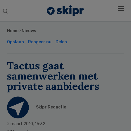
Search
this
Secondary
website
Sidebar
Home
›
Nieuws
Opslaan
Reageer nu
Delen
Tactus gaat
samenwerken met
private aanbieders
Skipr Redactie
2 maart 2010
,
15:32