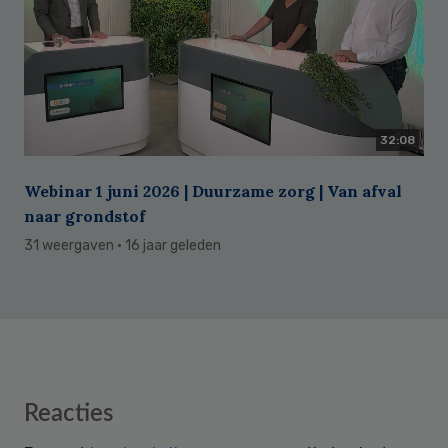
32:08
Webinar 1 juni 2026 | Duurzame zorg | Van afval
naar grondstof
31 weergaven
· 16 jaar geleden
Reader
Reacties
Interactions