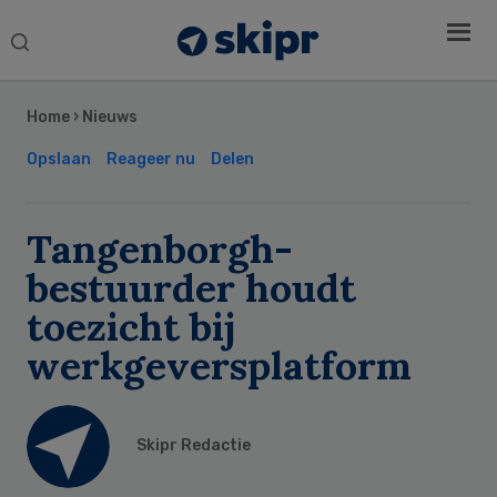
Search
this
Secondary
website
Sidebar
Home
›
Nieuws
Opslaan
Reageer nu
Delen
Tangenborgh-
bestuurder houdt
toezicht bij
werkgeversplatform
Skipr Redactie