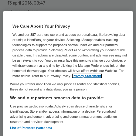
13 april 2016
,
08:47
33 keer gelezen
We Care About Your Privacy
Frank van der Linden, bestuurder van
We and our
887
partners store and access personal data, like browsing data
Zorggroep Tangenborgh, is toegetreden tot
or unique identifiers, on your device. Selecting I Accept enables tracking
technologies to support the purposes shown under we and our partners
de raad van toezicht van het
process data to provide. Selecting Reject All or withdrawing your consent will
werkgeversverband ZorgpleinNoord.
disable them. If trackers are disabled, some content and ads you see may not
be as relevant to you. You can resurface this menu to change your choices or
withdraw consent at any time by clicking the Manage Preferences link on the
Van der Linden heeft
ruime ervaring in
bottom of the webpage. Your choices will have effect within our Website. For
more details, refer to our Privacy Policy.
Privacy Statement
diverse functies
in de zorg- en
Would you rather not? Then we only place essential and statistical cookies,
welzijnssector. Zijn betrokkenheid bij
these do not record any data about you as a person
We and our partners process data to provide:
ontwikkelingen in de zorg- en
Use precise geolocation data. Actively scan device characteristics for
welzijnssector en zijn visie dat voor de hele
identification. Store and/or access information on a device. Personalised
sector een gezamenlijke aanpak nodig is,
advertising and content, advertising and content measurement, audience
research and services development.
sluiten goed aan bij de koers van
List of Partners (vendors)
ZorgpleinNoord
, zo laat het