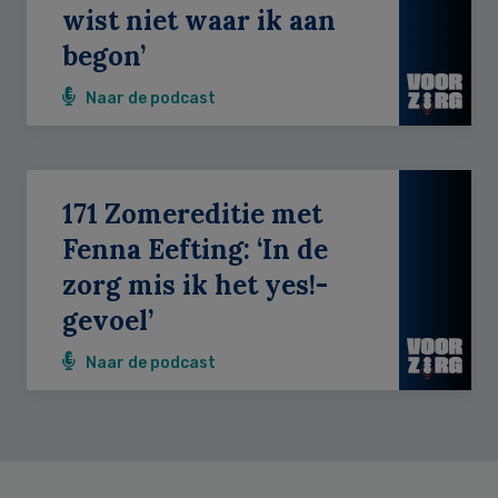
wist niet waar ik aan
begon’
Naar de podcast
171 Zomereditie met
Fenna Eefting: ‘In de
zorg mis ik het yes!-
gevoel’
Naar de podcast