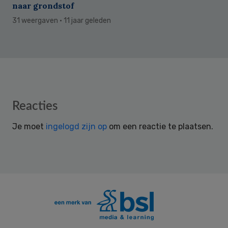
naar grondstof
31 weergaven
· 11 jaar geleden
Reader
Reacties
Interactions
Je moet
ingelogd zijn op
om een reactie te plaatsen.