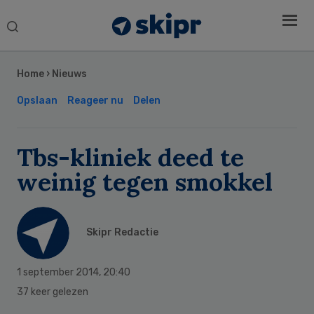
Search
this
Secondary
website
Sidebar
Home
›
Nieuws
Opslaan
Reageer nu
Delen
Tbs-kliniek deed te
weinig tegen smokkel
Skipr Redactie
1 september 2014
,
20:40
37 keer gelezen