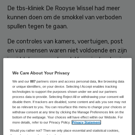
De tbs-kliniek De Rooyse Wissel had meer
kunnen doen om de smokkel van verboden
spullen tegen te gaan.
De controles van kamers, voertuigen, post
en van mensen waren niet voldoende en zijn
inmiddels aangescherpt. Van misstanden in
de kliniek, een angstcultuur en een
We Care About Your Privacy
tekortschietende zorg en behandeling is na
We and our
887
partners store and access personal data, like browsing data
onderzoek niet gebleken.
or unique identifiers, on your device. Selecting I Accept enables tracking
technologies to support the purposes shown under we and our partners
process data to provide. Selecting Reject All or withdrawing your consent will
disable them. If trackers are disabled, some content and ads you see may not
Negatieve berichten
be as relevant to you. You can resurface this menu to change your choices or
withdraw consent at any time by clicking the Manage Preferences link on the
bottom of the webpage. Your choices will have effect within our Website. For
Dat blijkt uit een brief die staatssecretaris
more details, refer to our Privacy Policy.
Privacy Statement
Fred Teeven van Veiligheid en Justitie
Would you rather not? Then we only place essential and statistical cookies,