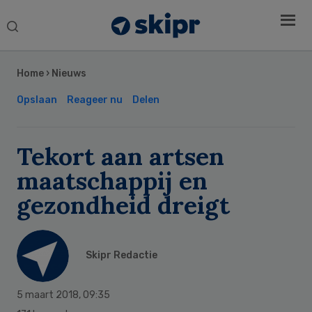
Search
this
Secondary
website
Sidebar
Home
›
Nieuws
Opslaan
Reageer nu
Delen
Tekort aan artsen
maatschappij en
gezondheid dreigt
Skipr Redactie
5 maart 2018
,
09:35