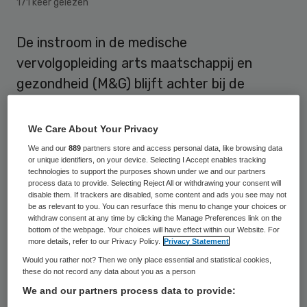
171 keer gelezen
De instroom in de medische
vervolgopleiding arts maatschappij en
gezondheid (M&G) blijft achter bij de
ramingen van het Capaciteitsorgaan. Dat
betekent dat er minder artsen worden
We Care About Your Privacy
opgeleid dan er naar verwachting nodig zijn.
We and our
889
partners store and access personal data, like browsing data
or unique identifiers, on your device. Selecting I Accept enables tracking
Om te voorkomen dat een tekort aan
technologies to support the purposes shown under we and our partners
gekwalificeerde artsen ontstaat zijn
process data to provide. Selecting Reject All or withdrawing your consent will
disable them. If trackers are disabled, some content and ads you see may not
veldpartijen in opdracht van het ministerie
be as relevant to you. You can resurface this menu to change your choices or
withdraw consent at any time by clicking the Manage Preferences link on the
van VWS aan de slag gegaan met het
bottom of the webpage. Your choices will have effect within our Website. For
more details, refer to our Privacy Policy.
Privacy Statement
verbeteren van de instroom.
Would you rather not? Then we only place essential and statistical cookies,
these do not record any data about you as a person
Dit
meldt
de Koepel Artsen Maatschappij en
We and our partners process data to provide:
Gezondheid (KAMG).