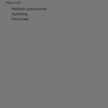
Meer over:
Medisch specialisten
Opleiding
Personeel
Primary
Sidebar