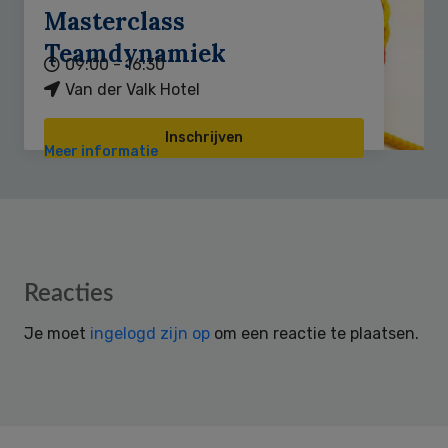
Masterclass
Teamdynamiek
09:00 - 16:30
Van der Valk Hotel
Inschrijven
Meer informatie
Reader
Reacties
Interactions
Je moet
ingelogd zijn op
om een reactie te plaatsen.