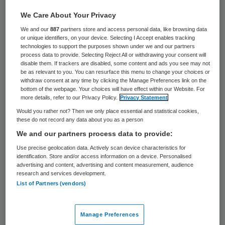
Achmea, het moederbedrijf van onder meer
We Care About Your Privacy
Centraal Beheer en Interpolis, heeft vorig
We and our
887
partners store and access personal data, like browsing data
or unique identifiers, on your device. Selecting I Accept enables tracking
jaar door incidentele lasten een flink verlies
technologies to support the purposes shown under we and our partners
process data to provide. Selecting Reject All or withdrawing your consent will
geleden. Wel wist de verzekeraar
disable them. If trackers are disabled, some content and ads you see may not
marktaandeel te winnen in de
be as relevant to you. You can resurface this menu to change your choices or
withdraw consent at any time by clicking the Manage Preferences link on the
concurrerende particuliere schademarkt.
bottom of the webpage. Your choices will have effect within our Website. For
more details, refer to our Privacy Policy.
Privacy Statement
Ook is het aantal zorgverzekerden licht
Would you rather not? Then we only place essential and statistical cookies,
toegenomen door groei bij Zilveren Kruis.
these do not record any data about you as a person
We and our partners process data to provide:
Onder de streep kwam Achmea uiteindelijk
Use precise geolocation data. Actively scan device characteristics for
identification. Store and/or access information on a device. Personalised
382 miljoen euro tekort, na een winst van
advertising and content, advertising and content measurement, audience
386 miljoen euro in 2015. Het concern
research and services development.
List of Partners (vendors)
waarschuwde in februari al voor stevige
rode cijfers. Toen werd uitgegaan van een
Manage Preferences
min van circa 380 miljoen euro. De