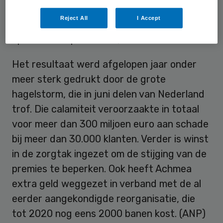
eenmalige posten buiten beschouwing
Reject All
I Accept
gelaten was wel sprake van verbeterde
operationele prestaties, aldus Achmea.
Het resultaat werd afgelopen jaar onder
meer sterk gedrukt door de grote
hagelstorm, die in juni delen van Nederland
trof. Die calamiteit veroorzaakte in totaal
voor meer dan 300 miljoen euro aan schade
bij meer dan 30.000 klanten. Verder is winst
in de zorgtak ingezet om de stijging van de
premies te beperken. Ook heeft Achmea
extra geld weggezet in verband met de al
eerder aangekondigde reorganisatie, die
tot 2020 nog eens 2000 banen kost. (ANP)