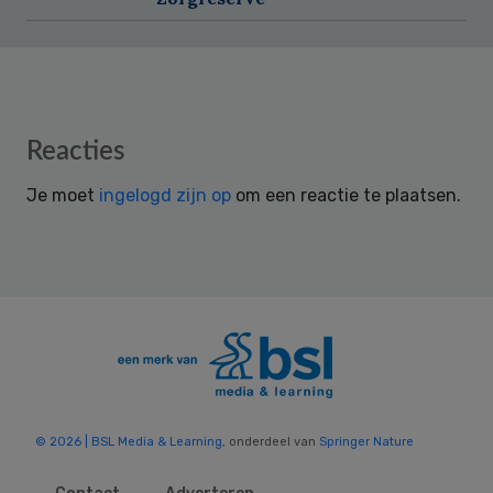
Reader
Reacties
Interactions
Je moet
ingelogd zijn op
om een reactie te plaatsen.
© 2026 | BSL Media & Learning
, onderdeel van
Springer Nature