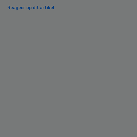
Reageer op dit artikel
Primary
Sidebar