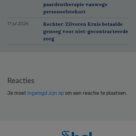
paardentherapie vanwege
personeelstekort
Rechter: Zilveren Kruis betaalde
17 jul 2026
genoeg voor niet-gecontracteerde
zorg
Reader
Reacties
Interactions
Je moet
ingelogd zijn op
om een reactie te plaatsen.