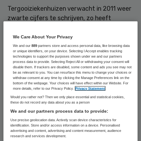
Tergooiziekenhuizen verwacht in 2011 weer
zwarte cijfers te schrijven, zo heeft
interim-bestuursvoorzitter Leo Schoots
laten weten. Voor 2010 koerst het
We Care About Your Privacy
ziekenhuis in Hilversum en Blaricum af op
We and our
889
partners store and access personal data, like browsing data
or unique identifiers, on your device. Selecting I Accept enables tracking
een verlies van circa zeven miljoen euro.
technologies to support the purposes shown under we and our partners
process data to provide. Selecting Reject All or withdrawing your consent will
disable them. If trackers are disabled, some content and ads you see may not
be as relevant to you. You can resurface this menu to change your choices or
Acute zorg
withdraw consent at any time by clicking the Manage Preferences link on the
bottom of the webpage. Your choices will have effect within our Website. For
more details, refer to our Privacy Policy.
Privacy Statement
Tijdens de financiële tussenbalans maakte
Would you rather not? Then we only place essential and statistical cookies,
Schoots
ook bekend voorlopig af te zien van
these do not record any data about you as a person
de sluiting van de afdeling acute zorg in
We and our partners process data to provide:
Hilversum. Zowel in Blaricum als in
Use precise geolocation data. Actively scan device characteristics for
identification. Store and/or access information on a device. Personalised
Hilversum blijven de acute zorg, opname en
advertising and content, advertising and content measurement, audience
research and services development.
overnachting voorlopig volledig beschikbaar.