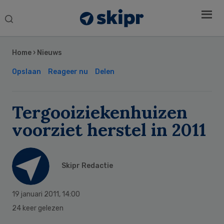
Search
this
Secondary
website
Sidebar
Home
›
Nieuws
Opslaan
Reageer nu
Delen
Tergooiziekenhuizen
voorziet herstel in 2011
Skipr Redactie
19 januari 2011
,
14:00
24 keer gelezen