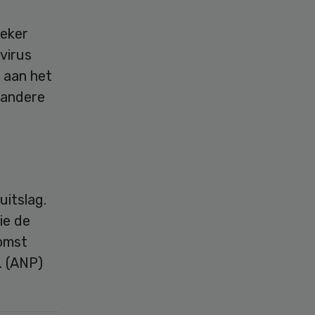
Zeker
virus
 aan het
 andere
itslag.
ie de
omst
. (ANP)