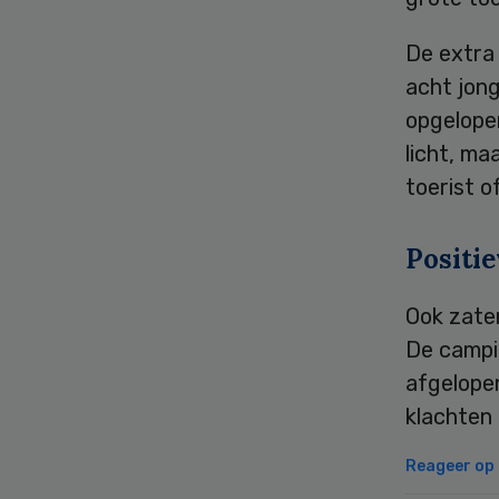
De extra 
acht jong
opgelope
licht, ma
toerist of
Positie
Ook zate
De campi
afgelope
klachten 
Reageer op d