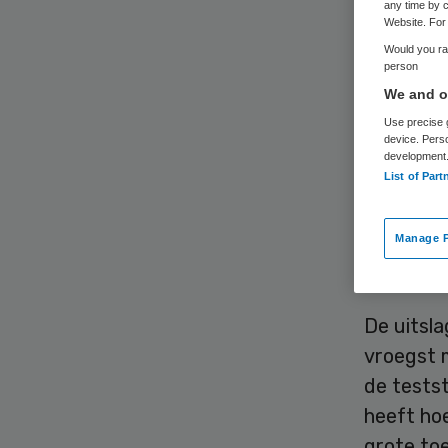
any time by c
Website. For 
Would you rat
person
We and ou
Use precise g
De extra 
device. Pers
development
kunnen l
List of Part
Vanaf 13
terecht 
Manage P
afgenome
De uitsl
vroegst 
de testst
heeft hoe
grote to