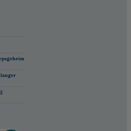
oepsgeheim
 langer
j