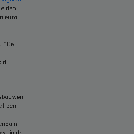
Leiden
en euro
. “De
ld.
 gebouwen.
et een
gendom
st in de