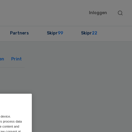
Searc
Inloggen
this
websit
Partners
Skipr
99
Skipr
22
Primary
Sidebar
en
Print
 device.
rs process data
me content and
raw consent at