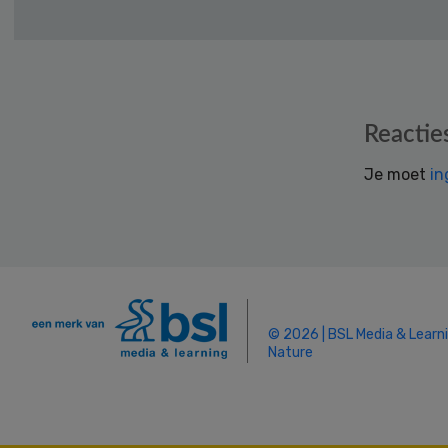
Reader
Reactie
Interactions
Je moet
in
© 2026 | BSL Media & Learn
Nature