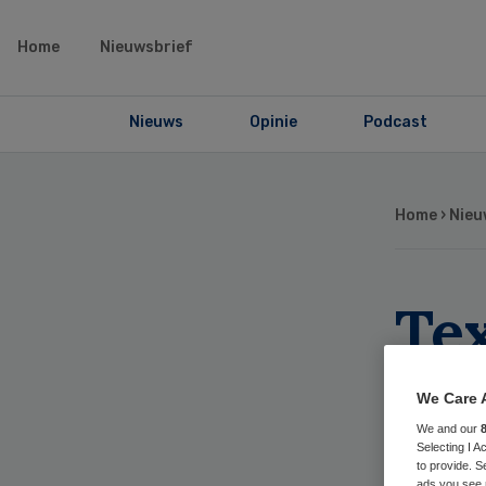
Home
Nieuwsbrief
Nieuws
Opinie
Podcast
Home
›
Nieu
Te
gaa
We Care 
zo
We and our
Selecting I 
to provide. S
ads you see 