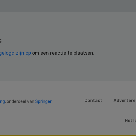
s
gelogd zijn op
om een reactie te plaatsen.
Contact
Advertere
ing
, onderdeel van
Springer
Het l