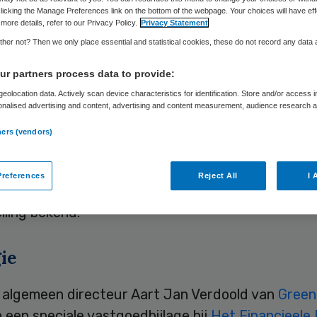
licking the Manage Preferences link on the bottom of the webpage. Your choices will have eff
more details, refer to our Privacy Policy.
Privacy Statement
her not? Then we only place essential and statistical cookies, these do not record any data
Skipr Redactie
8 juni 2010
,
13:39
41 keer gelezen
r partners process data to provide:
eolocation data. Actively scan device characteristics for identification. Store and/or access 
beleggingsmaatschappij Green Real Estate, eig
onalised advertising and content, advertising and content measurement, audience research 
.
ndernemer Jan Zeeman, gaat beleggen in scholen 
ners (vendors)
llingen. In eerste instantie investeert het fonds i
w van twee vestigingen van het ROC Leiden. Later
references
Reject All
I 
elijk een derde investering in het vastgoed van 
lling bekend.
ie
 algemeen directeur Aart Jan Verdoold van
Green
n een speciale vastgoedbijlage bij
Het Financieele 