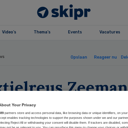
Video’s
Thema’s
Events
Vacatures
ws
Opslaan
Reageer nu
Del
xtielreus Zeeman
t beleggen in
About Your Privacy
rgvastgoed
889
partners store and access personal data, like browsing data or unique identifiers, on your
Accept enables tracking technologies to support the purposes shown under we and our partne
electing Reject All or withdrawing your consent will disable them. If trackers are disabled, so
may not be as relevant to you. You can resurface this menu to change your choices or withd