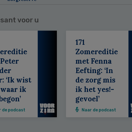
sant voor u
171
ereditie
Zomereditie
Peter
met Fenna
der
Eefting: ‘In
: ‘Ik wist
de zorg mis
 waar ik
ik het yes!-
begon’
gevoel’
r de podcast
Naar de podcast