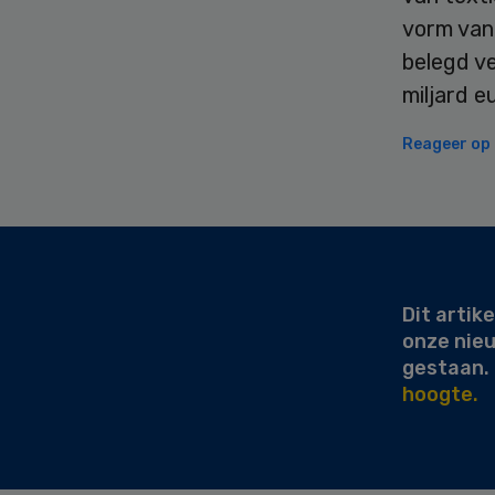
vorm van 
belegd ve
miljard e
Reageer op d
Secondary
Sidebar
Dit artike
onze nie
gestaan.
hoogte.