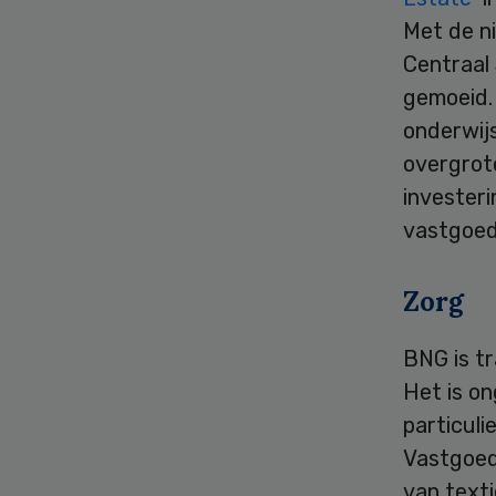
Met de n
Centraal 
gemoeid. 
onderwijs
overgrot
investeri
vastgoedi
Zorg
BNG is tr
Het is o
particul
Vastgoed
van text