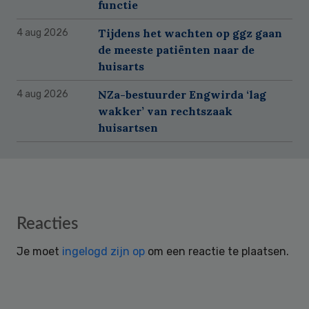
functie
Tijdens het wachten op ggz gaan
4 aug 2026
de meeste patiënten naar de
huisarts
NZa-bestuurder Engwirda ‘lag
4 aug 2026
wakker’ van rechtszaak
huisartsen
Reader
Reacties
Interactions
Je moet
ingelogd zijn op
om een reactie te plaatsen.