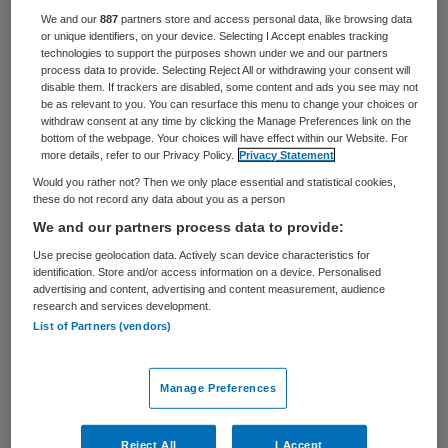
We and our
887
partners store and access personal data, like browsing data
Thebe Voeding en Dieet, onderdeel van
or unique identifiers, on your device. Selecting I Accept enables tracking
zorgorganisatie Thebe, bundelt de krachten
technologies to support the purposes shown under we and our partners
process data to provide. Selecting Reject All or withdrawing your consent will
met Diëtheek, een landelijke organisatie
disable them. If trackers are disabled, some content and ads you see may not
be as relevant to you. You can resurface this menu to change your choices or
voor voeding- en dieetadvies. De twee
withdraw consent at any time by clicking the Manage Preferences link on the
bottom of the webpage. Your choices will have effect within our Website. For
organisaties in Midden- en West-Brabant
more details, refer to our Privacy Policy.
Privacy Statement
werken vanaf 1 juli samen in een
Would you rather not? Then we only place essential and statistical cookies,
these do not record any data about you as a person
franchiseformule: Thebe Diëtheek.
We and our partners process data to provide:
Thebe Voeding en Dieet heeft te maken
Use precise geolocation data. Actively scan device characteristics for
identification. Store and/or access information on a device. Personalised
met teruglopend cliëntenaantal. Ze schrijft
advertising and content, advertising and content measurement, audience
research and services development.
dit toe aan een veranderende markt onder
List of Partners (vendors)
andere door wijzigingen in de
zorgverzekeringswet. Dat meldt
Manage Preferences
Voedingnu.nl
. Door de samenwerking zijn de
cliënten in de toekomst verzekerd van
Reject All
I Accept