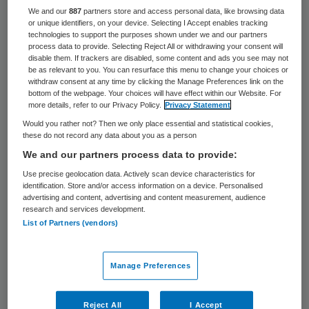
48 keer gelezen
We and our
887
partners store and access personal data, like browsing data
or unique identifiers, on your device. Selecting I Accept enables tracking
technologies to support the purposes shown under we and our partners
Eliane Thewessen zal vanaf 1 oktober 2009
process data to provide. Selecting Reject All or withdrawing your consent will
disable them. If trackers are disabled, some content and ads you see may not
als lid van de raad van bestuur actief zijn bij
be as relevant to you. You can resurface this menu to change your choices or
De Riethorst Stromenland in ondermeer
withdraw consent at any time by clicking the Manage Preferences link on the
bottom of the webpage. Your choices will have effect within our Website. For
Hank en Waspik. Zij volgt Wim Steenhagen
more details, refer to our Privacy Policy.
Privacy Statement
op.
Would you rather not? Then we only place essential and statistical cookies,
these do not record any data about you as a person
We and our partners process data to provide:
Loopbaan Thewessen
Use precise geolocation data. Actively scan device characteristics for
identification. Store and/or access information on a device. Personalised
advertising and content, advertising and content measurement, audience
Sinds 1989 was Thewessen verbonden aan
research and services development.
het Groene Hart Ziekenhuis als arts-
List of Partners (vendors)
microbioloog. De afgelopen 4 jaar was zij
hier bestuurslid. De zittingstermijn van
Manage Preferences
Thewessen is afgelopen en daarom start zij
Reject All
I Accept
bij De Riethorst Stromenland.
Monique