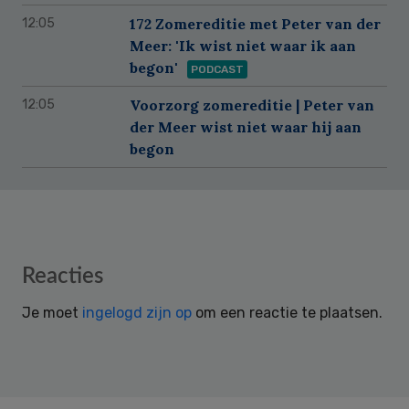
172 Zomereditie met Peter van der
12:05
Meer: 'Ik wist niet waar ik aan
begon'
PODCAST
Voorzorg zomereditie | Peter van
12:05
der Meer wist niet waar hij aan
begon
Reader
Reacties
Interactions
Je moet
ingelogd zijn op
om een reactie te plaatsen.