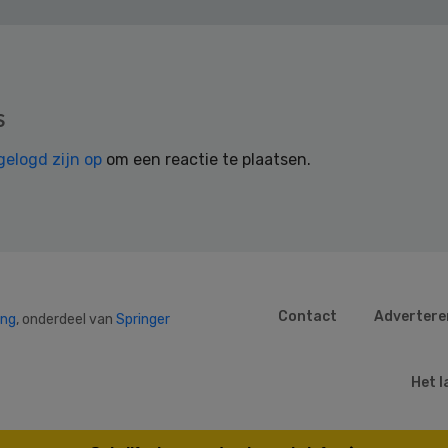
s
gelogd zijn op
om een reactie te plaatsen.
Contact
Advertere
ing
, onderdeel van
Springer
Het l