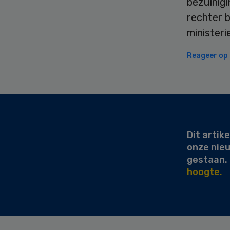
bezuinigi
rechter b
ministeri
Reageer op d
Secondary
Sidebar
Dit artike
onze nie
gestaan.
hoogte.