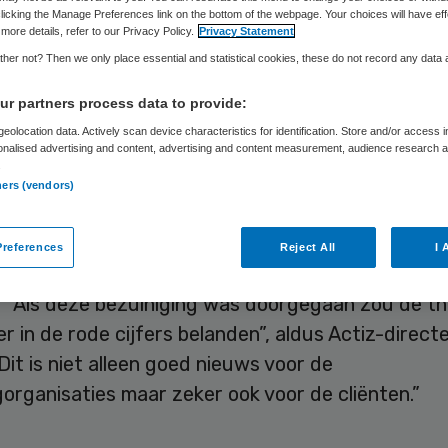
Skipr Redactie
5 januari 2009
,
22:19
34 keer gelezen
licking the Manage Preferences link on the bottom of the webpage. Your choices will have eff
more details, refer to our Privacy Policy.
Privacy Statement
her not? Then we only place essential and statistical cookies, these do not record any data
cretaris Bussemaker van VWS mag de thuiszorg 
r partners process data to provide:
uiniging van 70 miljoen euro opleggen. Dit heeft 
eolocation data. Actively scan device characteristics for identification. Store and/or access 
onalised advertising and content, advertising and content measurement, audience research 
k in Den Haag in een kort geding bepaald.Volgens
.
s de voorgenomen bezuiniging in strijd met eerder
ners (vendors)
 afspraken. Branchevereniging Actiz, die het kor
t aanbieders met Careyn, Florence, Thuiszorg W
references
Reject All
I 
en ZuidZorg had aangespannen, is verheugd over
. “Als deze bezuiniging was doorgegaan zou de t
r in de rode cijfers belanden”, aldus Actiz-direct
Dit is niet alleen goed nieuws voor de
organisaties maar zeker ook voor de cliënten.”