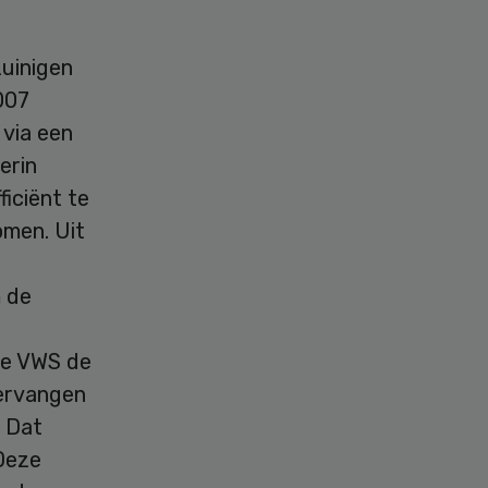
zuinigen
007
 via een
erin
ficiënt te
omen. Uit
m de
de VWS de
vervangen
. Dat
 Deze