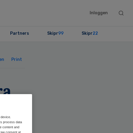
Searc
Inloggen
this
websit
Partners
Skipr
99
Skipr
22
Primary
Sidebar
en
Print
ra
rd
 device.
rs process data
me content and
raw consent at