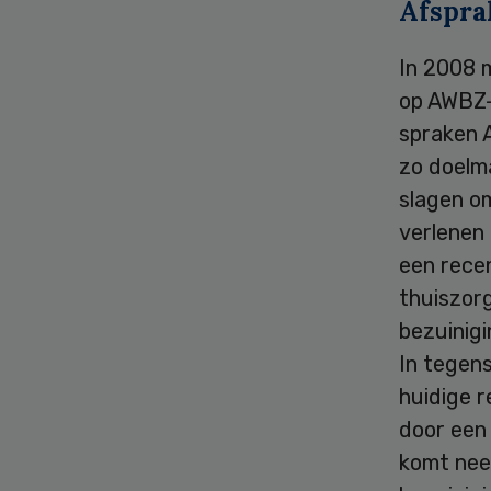
Afspra
In 2008 m
op AWBZ-
spraken A
zo doelma
slagen om
verlenen
een recen
thuiszorg
bezuinigi
In tegen
huidige r
door een 
komt nee