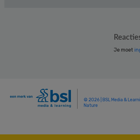
Reader
Reactie
Interactions
Je moet
in
© 2026 | BSL Media & Learn
Nature