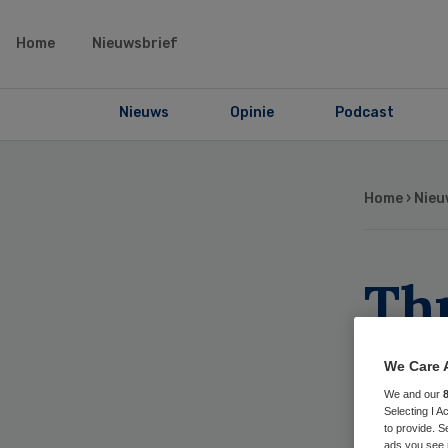
Home
Nieuwsbrief
Nieuws
Opinie
Podcast
Home
›
Nieu
Thu
be
We Care 
We and our
Selecting I 
to provide. S
ads you see 