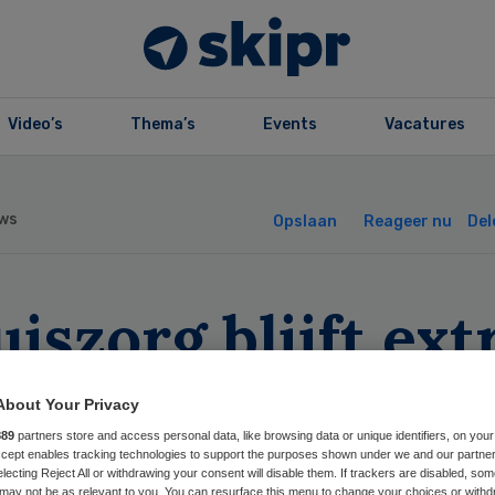
Video’s
Thema’s
Events
Vacatures
ws
Opslaan
Reageer nu
Del
iszorg blijft ext
zuiniging bespaa
About Your Privacy
889
partners store and access personal data, like browsing data or unique identifiers, on your
Accept enables tracking technologies to support the purposes shown under we and our partne
electing Reject All or withdrawing your consent will disable them. If trackers are disabled, so
may not be as relevant to you. You can resurface this menu to change your choices or withd