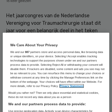
16 keer gelezen
Het jaarcongres van de Nederlandse
Vereniging voor Traumachirurgie staat dit
jaar voor een belangrijk deel in het teken
van hoe te handelen bij terroristische
aanslagen. Amerikaanse, Belgische en
We Care About Your Privacy
Britse traumachirurgen vertellen hun
We and our
887
partners store and access personal data, like browsing data
or unique identifiers, on your device. Selecting I Accept enables tracking
Nederlandse collega’s welke lessen kunnen
technologies to support the purposes shown under we and our partners
process data to provide. Selecting Reject All or withdrawing your consent will
worden getrokken uit recente aanslagen.
disable them. If trackers are disabled, some content and ads you see may not
be as relevant to you. You can resurface this menu to change your choices or
Het congres vindt donderdag en vrijdag
withdraw consent at any time by clicking the Manage Preferences link on the
plaats in de RAI Amsterdam.
bottom of the webpage. Your choices will have effect within our Website. For
more details, refer to our Privacy Policy.
Privacy Statement
Would you rather not? Then we only place essential and statistical cookies,
“We merken dat traumachirurgen uit
these do not record any data about you as a person
binnen- en buitenland de noodzaak voelen
We and our partners process data to provide:
om internationaal samen te werken in het
Use precise geolocation data. Actively scan device characteristics for