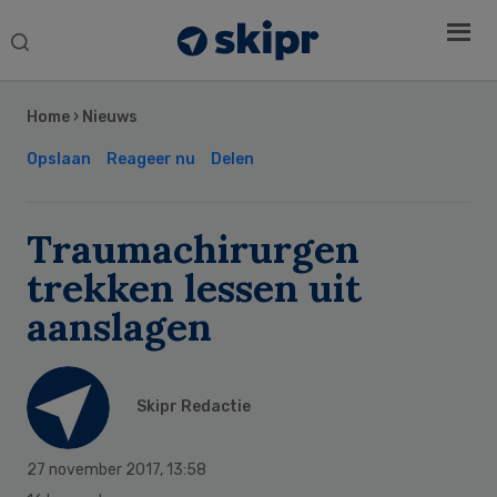
Search
this
Secondary
website
Sidebar
Home
›
Nieuws
Opslaan
Reageer nu
Delen
Traumachirurgen
trekken lessen uit
aanslagen
Skipr Redactie
27 november 2017
,
13:58