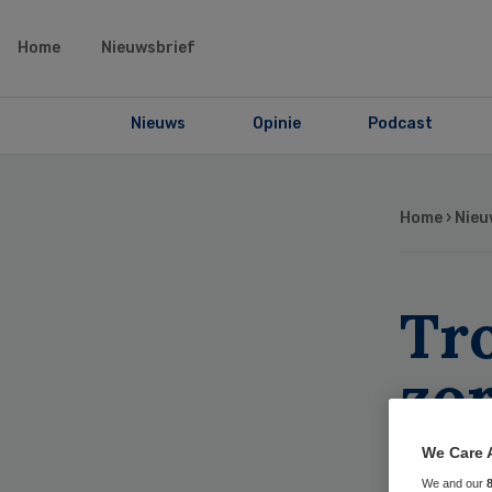
Home
Nieuwsbrief
Nieuws
Opinie
Podcast
Home
›
Nieu
Tr
zor
wa
We Care 
We and our