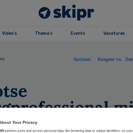
Video’s
Thema’s
Events
Vacatures
ws
Opslaan
Reageer nu
Del
otse
gprofessional mi
ardering top
About Your Privacy
889
partners store and access personal data, like browsing data or unique identifiers, on your