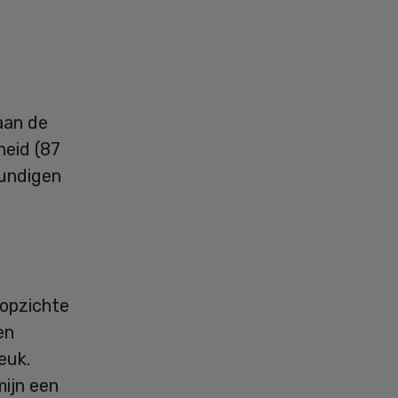
aan de
heid (87
kundigen
 opzichte
en
euk.
mijn een