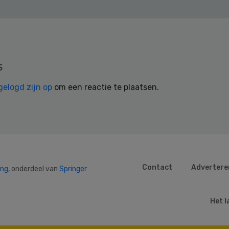
s
gelogd zijn op
om een reactie te plaatsen.
Contact
Advertere
ing
, onderdeel van
Springer
Het l