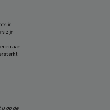
ts in
s zijn
tlenen aan
ersterkt
t u op de