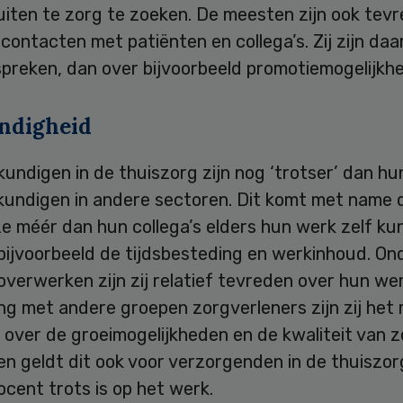
uiten te zorg te zoeken. De meesten zijn ook tev
contacten met patiënten en collega’s. Zij zijn daa
spreken, dan over bijvoorbeeld promotiemogelijkh
andigheid
undigen in de thuiszorg zijn nog ‘trotser’ dan hu
kundigen in andere sectoren. Dit komt met name 
ze méér dan hun collega’s elders hun werk zelf k
bijvoorbeeld de tijdsbesteding en werkinhoud. On
 overwerken zijn zij relatief tevreden over hun we
ing met andere groepen zorgverleners zijn zij het
over de groeimogelijkheden en de kwaliteit van zo
nen geldt dit ook voor verzorgenden in de thuiszor
ocent trots is op het werk.