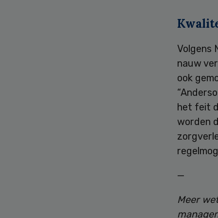
Kwalite
Volgens 
nauw verb
ook gemo
“Andersom
het feit 
worden d
zorgverl
regelmog
—
Meer wet
manageme