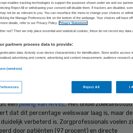
Accept enables tracking technologies to support the purposes shown under we and our partne
electing Reject All or withdrawing your consent will disable them. If trackers are disabled, so
may not be as relevant to you. You can resurface this menu to change your choices or withd
licking the Manage Preferences link on the bottom of the webpage. Your choices will have eff
Skipr Redactie
20 maart 2014
,
08:30
36 keer gelezen
more details, refer to our Privacy Policy.
Privacy Statement
her not? Then we only place essential and statistical cookies, these do not record any data
kundigen, verzorgenden en andere professionals 
r partners process data to provide:
d relatief weinig waardering van de raad van bestu
eolocation data. Actively scan device characteristics for identification. Store and/or access 
onalised advertising and content, advertising and content measurement, audience research 
 Ruim de helft (53 procent) geeft aan dat bestuu
.
ners (vendors)
auwelijks weet hebben van de feitelijke problemen
ongeveer 50 procent heeft het gevoel door de top
references
Reject All
I 
erd te worden.
 uit een
peiling van NIVEL
. Het onderzoeksinstituu
rt dat dit percentage weliswaar laag is, maar de
 duidelijk verbeterd is. Zorgprofessionals voelen z
erd door patiënten (97 procent) en directe