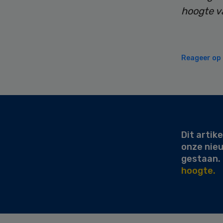
hoogte va
Reageer op d
Secondary
Sidebar
Dit artike
onze nie
gestaan.
hoogte.