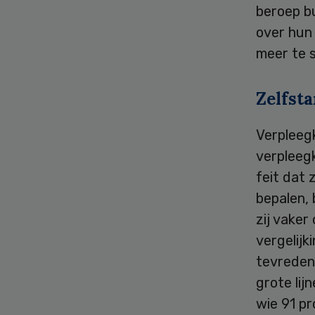
beroep b
over hun 
meer te 
Zelfst
Verpleegk
verpleeg
feit dat 
bepalen, 
zij vaker
vergelijk
tevreden 
grote lij
wie 91 pr