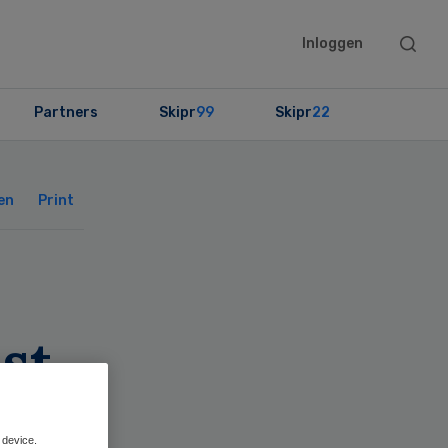
Searc
Inloggen
this
websit
Partners
Skipr
99
Skipr
22
Primary
Sidebar
en
Print
st
 device.