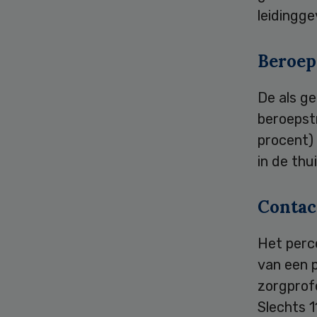
leidingg
Beroep
De als ge
beroepstr
procent) 
in de thu
Contac
Het perce
van een p
zorgprofe
Slechts 1