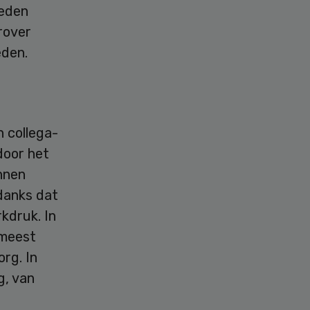
reden
rover
eden.
n collega-
door het
unnen
danks dat
rkdruk. In
 meest
rg. In
g, van