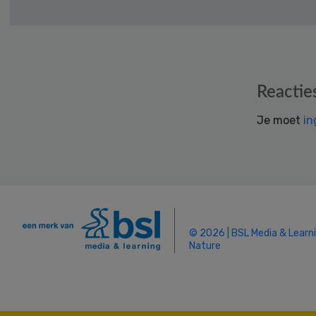
Reader
Reactie
Interactions
Je moet
in
© 2026 | BSL Media & Learn
Nature