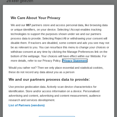
28 keer gelezen
De Technische Universiteit Delft wil een
We Care About Your Privacy
deel van de productie van medische
We and our
887
partners store and access personal data, like browsing data
or unique identifiers, on your device. Selecting I Accept enables tracking
isotopen overnemen van de kernreactor in
technologies to support the purposes shown under we and our partners
Petten, als die in maart voor een halfjaar
process data to provide. Selecting Reject All or withdrawing your consent will
disable them. If trackers are disabled, some content and ads you see may not
dicht gaat voor onderhoud. Dat heeft de
be as relevant to you. You can resurface this menu to change your choices or
withdraw consent at any time by clicking the Manage Preferences link on the
universiteit, die over het voorstel in gesprek
bottom of the webpage. Your choices will have effect within our Website. For
more details, refer to our Privacy Policy.
Privacy Statement
is met de betreffende overheden,
Would you rather not? Then we only place essential and statistical cookies,
donderdag bekend gemaakt.
these do not record any data about you as a person
We and our partners process data to provide:
Isotopen bij kanker
Use precise geolocation data. Actively scan device characteristics for
identification. Store and/or access information on a device. Personalised
advertising and content, advertising and content measurement, audience
Medische isotopen zijn radioactieve stoffen
research and services development.
List of Partners (vendors)
die gebruikt worden in ziekenhuizen om
ziektes, vooral kanker, op te sporen en te