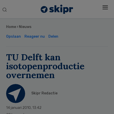
Search
this
Secondary
website
Sidebar
Home
›
Nieuws
Opslaan
Reageer nu
Delen
TU Delft kan
isotopenproductie
overnemen
Skipr Redactie
14 januari 2010
,
13:42