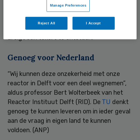
Manage Preferences
behandelen. De
kernreactor
in Petten is
goed voor dertig procent van de totale
Reject All
I Accept
wereldproductie. Als die aanvoer wegvalt,
dreigt een tekort te ontstaan.
Genoeg voor Nederland
“Wij kunnen deze onzekerheid met onze
reactor in Delft voor een deel wegnemen”,
aldus professor Bert Wolterbeek van het
Reactor Instituut Delft (RID). De
TU
denkt
genoeg te kunnen leveren om in ieder geval
aan de vraag in eigen land te kunnen
voldoen. (ANP)