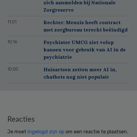
zich aanmelden bij Nationale
Zorgreserve
Rechter: Menzis heeft contract
11:01
met zorgbureau terecht beëindigd
Psychiater UMCG ziet volop
10:16
kansen voor gebruik van AI in de
psychiatrie
Huisartsen zetten meer AI in,
10:00
chatbots nog niet populair
Reader
Reacties
Interactions
Je moet
ingelogd zijn op
om een reactie te plaatsen.