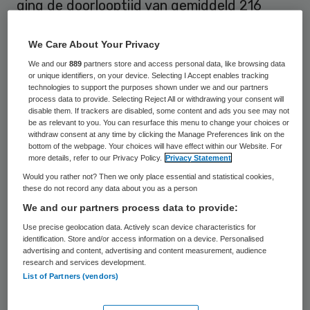
ging de doorlooptijd van gemiddeld 216
dagen in 2016 naar 195 dagen in 2017. Bij
het centrale tuchtcollege nam de
We Care About Your Privacy
doorlooptijd van beroepszaken af van 279
We and our
889
partners store and access personal data, like browsing data
or unique identifiers, on your device. Selecting I Accept enables tracking
naar 237 dagen. Dat blijkt uit het
technologies to support the purposes shown under we and our partners
process data to provide. Selecting Reject All or withdrawing your consent will
gezamenlijke jaarverslag van de
disable them. If trackers are disabled, some content and ads you see may not
be as relevant to you. You can resurface this menu to change your choices or
tuchtcolleges.
withdraw consent at any time by clicking the Manage Preferences link on the
bottom of the webpage. Your choices will have effect within our Website. For
more details, refer to our Privacy Policy.
Privacy Statement
In de afgelopen vijf jaar is zowel bij de
Would you rather not? Then we only place essential and statistical cookies,
regionale tuchtcolleges als bij het centrale
these do not record any data about you as a person
tuchtcollege de gemiddelde doorlooptijd
We and our partners process data to provide:
met ongeveer een derde afgenomen. In
Use precise geolocation data. Actively scan device characteristics for
identification. Store and/or access information on a device. Personalised
2013 was de gemiddelde doorlooptijd bij de
advertising and content, advertising and content measurement, audience
research and services development.
vijf regionale tuchtcolleges nog 279 dagen.
List of Partners (vendors)
Het centrale tuchtcollege deed er in 2013
nog 363 dagen over om een klacht in