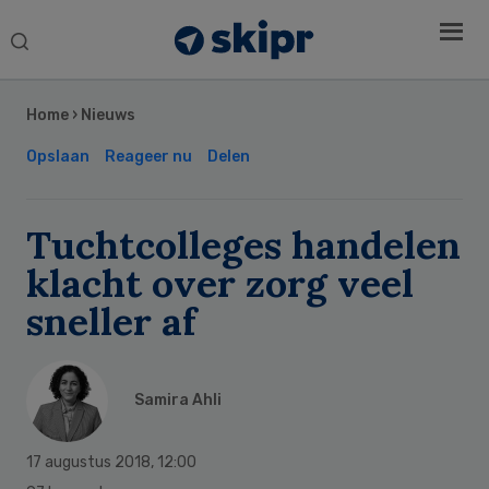
Search
this
Secondary
website
Sidebar
Home
›
Nieuws
Opslaan
Reageer nu
Delen
Tuchtcolleges handelen
klacht over zorg veel
sneller af
Samira Ahli
17 augustus 2018
,
12:00