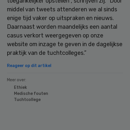
toegankelijker opstellen”, schrijven zij. “Door
middel van tweets attenderen we al sinds
enige tijd vaker op uitspraken en nieuws.
Daarnaast worden maandelijks een aantal
casus verkort weergegeven op onze
website om inzage te geven in de dagelijkse
praktijk van de tuchtcolleges.”
Reageer op dit artikel
Meer over:
Ethiek
Medische fouten
Tuchtcollege
Primary
Sidebar