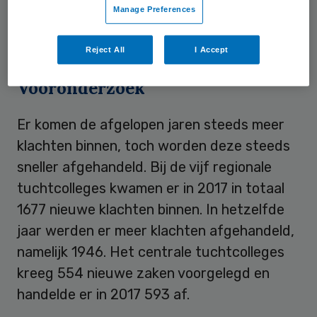
Manage Preferences
beroep af te handelen, zo blijkt uit het
jaarverslag
.
Reject All
I Accept
Vooronderzoek
Er komen de afgelopen jaren steeds meer
klachten binnen, toch worden deze steeds
sneller afgehandeld. Bij de vijf regionale
tuchtcolleges kwamen er in 2017 in totaal
1677 nieuwe klachten binnen. In hetzelfde
jaar werden er meer klachten afgehandeld,
namelijk 1946. Het centrale tuchtcolleges
kreeg 554 nieuwe zaken voorgelegd en
handelde er in 2017 593 af.