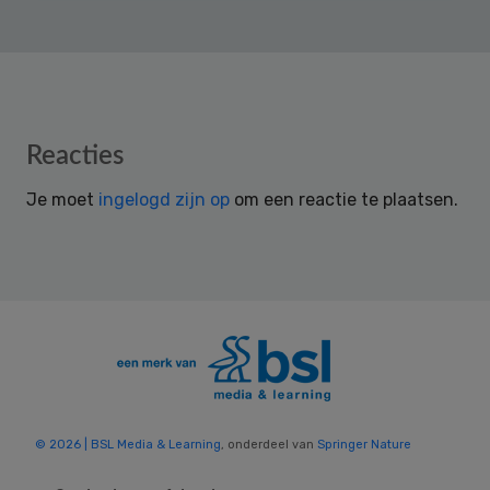
Reader
Reacties
Interactions
Je moet
ingelogd zijn op
om een reactie te plaatsen.
© 2026 | BSL Media & Learning
, onderdeel van
Springer Nature