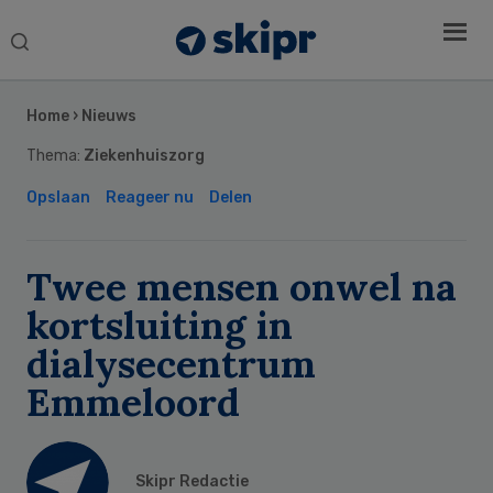
Search
this
Secondary
website
Sidebar
Home
›
Nieuws
Thema:
Ziekenhuiszorg
Opslaan
Reageer nu
Delen
Twee mensen onwel na
kortsluiting in
dialysecentrum
Emmeloord
Skipr Redactie