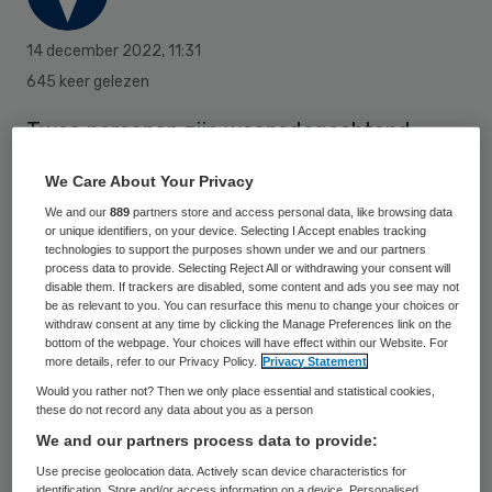
14 december 2022
,
11:31
645 keer gelezen
Twee personen zijn woensdagochtend
onwel geworden nadat apparatuur in een
We Care About Your Privacy
dialysecentrum van het
We and our
889
partners store and access personal data, like browsing data
Antonius Ziekenhuis in Emmeloord was gaan
or unique identifiers, on your device. Selecting I Accept enables tracking
technologies to support the purposes shown under we and our partners
smeulen. De twee mensen zijn met een
process data to provide. Selecting Reject All or withdrawing your consent will
disable them. If trackers are disabled, some content and ads you see may not
ambulance naar een ziekenhuis in een
be as relevant to you. You can resurface this menu to change your choices or
andere plaats gebracht, zo meldt een
withdraw consent at any time by clicking the Manage Preferences link on the
bottom of the webpage. Your choices will have effect within our Website. For
woordvoerster van het Antonius na
more details, refer to our Privacy Policy.
Privacy Statement
berichtgeving van
Omroep Flevoland
.
Would you rather not? Then we only place essential and statistical cookies,
these do not record any data about you as a person
Volgens de woordvoerder ontstond er
We and our partners process data to provide:
kortsluiting in het dialysecentrum.
Use precise geolocation data. Actively scan device characteristics for
identification. Store and/or access information on a device. Personalised