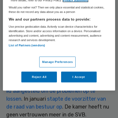
more details, refer to our Privacy Policy.
Privacy Statement
pgb-uitvoering.
Would you rather not? Then we only place essential and statistical cookies,
these do not record any data about you as a person
We and our partners process data to provide:
Rvb
Use precise geolocation data. Actively scan device characteristics for
identification. Store and/or access information on a device. Personalised
Sinds de SVB de persoonsgebonden
advertising and content, advertising and content measurement, audience
research and services development.
budgetten uitbetaalt en controleert,
List of Partners (vendors)
regent het klachten. Zorgverleners kregen
geen of te weinig geld en hulpbehoevenden
Manage Preferences
kwamen in de problemen. De fouten hebben
onder andere te maken met een gebrekkig
Reject All
I Accept
computersysteem. In april werd er een
rvb-
lid aangesteld om de problemen op te
lossen
. In januari
stapte de voorzitter van
de raad van bestuur op
. De kamer heeft nu
geen vertrouwen meer in de SVB.