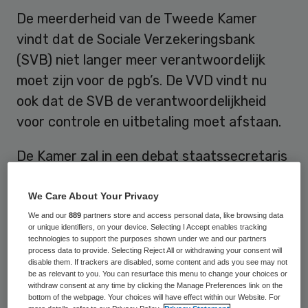
De meerderheid van de Tweede Kamer
vindt dat de Sociale Verzekeringsbank
(SVB) niet langer meer verantwoordelijk
moet zijn voor de pgb’s. De VVD vindt nu
ook dat de SVB de verantwoordelijkheid
voor controle en uitbetaling moet afstaan.
De Kamer zal in een debat staatssecretaris
Martin van Rijn vragen de chaos rondom de
pgb’s zo snel mogelijk op te lossen,
zo
We Care About Your Privacy
schrijft het AD op 7 maart
. Doormodderen
We and our
889
partners store and access personal data, like browsing data
or unique identifiers, on your device. Selecting I Accept enables tracking
met de SVB is geen optie, zo vinden de
technologies to support the purposes shown under we and our partners
process data to provide. Selecting Reject All or withdrawing your consent will
meeste partijen. Omdat coalitiepartijen VVD
disable them. If trackers are disabled, some content and ads you see may not
be as relevant to you. You can resurface this menu to change your choices or
en PvdA dat nu ook vinden, is er een ruime
withdraw consent at any time by clicking the Manage Preferences link on the
kamermeerderheid voor veranderingen in de
bottom of the webpage. Your choices will have effect within our Website. For