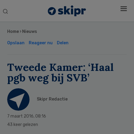
Search
this
Secondary
website
Sidebar
Home
›
Nieuws
Opslaan
Reageer nu
Delen
Tweede Kamer: ‘Haal
pgb weg bij SVB’
Skipr Redactie
7 maart 2016
,
08:16
43 keer gelezen