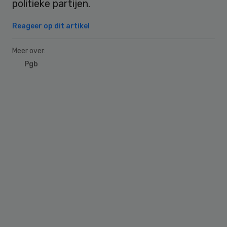
politieke partijen.
Reageer op dit artikel
Meer over:
Pgb
Primary
Sidebar