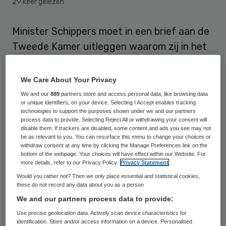
29 keer gelezen
Minister Schippers moet in een brief aan de
Tweede Kamer uitleggen waarom zij in het
tv-programma Linda’s Zomerweek een
gezichtscrème heeft aanbevolen. Het ging
We Care About Your Privacy
om een crème van een kliniek die volgens
We and our
889
partners store and access personal data, like browsing data
or unique identifiers, on your device. Selecting I Accept enables tracking
SP-Kamerlid Renske Leijten “direct gelieerd
technologies to support the purposes shown under we and our partners
is aan een commerciële ziekenhuis-
process data to provide. Selecting Reject All or withdrawing your consent will
disable them. If trackers are disabled, some content and ads you see may not
zorgaanbieder”.
be as relevant to you. You can resurface this menu to change your choices or
withdraw consent at any time by clicking the Manage Preferences link on the
bottom of the webpage. Your choices will have effect within our Website. For
Dit meldt de
NOS
.
more details, refer to our Privacy Policy.
Privacy Statement
Would you rather not? Then we only place essential and statistical cookies,
these do not record any data about you as a person
Leijten vindt dat de geloofwaardigheid van
We and our partners process data to provide:
de minister van Volksgezondheid op het spel
Use precise geolocation data. Actively scan device characteristics for
staat. Zij wijst erop dat dezelfde minister
identification. Store and/or access information on a device. Personalised