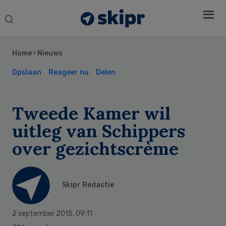
Search
this
Secondary
website
Sidebar
Home
›
Nieuws
Opslaan
Reageer nu
Delen
Tweede Kamer wil
uitleg van Schippers
over gezichtscrème
Skipr Redactie
2 september 2015
,
09:11