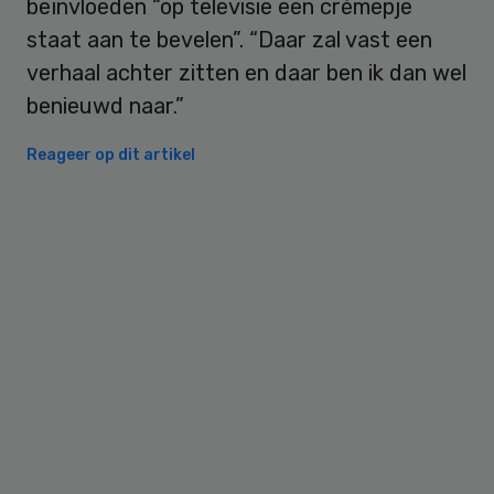
beïnvloeden “op televisie een crèmepje
staat aan te bevelen”. “Daar zal vast een
verhaal achter zitten en daar ben ik dan wel
benieuwd naar.”
Reageer op dit artikel
Primary
Sidebar