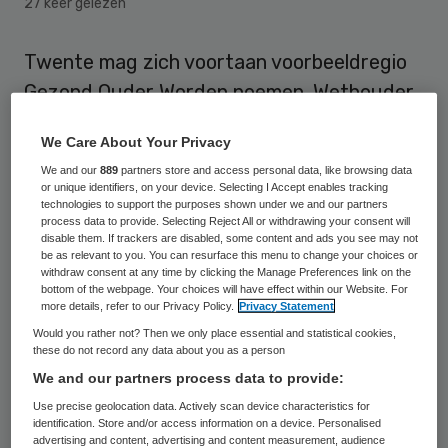
27 keer gelezen
Twente mag zich voortaan voorbeeldregio
Gezond Ouder Worden noemen. Wethouder
Jan Binnenmars van de gemeente
We Care About Your Privacy
Twenteraad mocht namens veertien
We and our
889
partners store and access personal data, like browsing data
Twentse gemeenten de bijhorende Award
or unique identifiers, on your device. Selecting I Accept enables tracking
technologies to support the purposes shown under we and our partners
op 7 december in ontvangst nemen van
process data to provide. Selecting Reject All or withdrawing your consent will
Europees Commissaris Günther Oettinger.
disable them. If trackers are disabled, some content and ads you see may not
be as relevant to you. You can resurface this menu to change your choices or
withdraw consent at any time by clicking the Manage Preferences link on the
In totaal krijgen tijdens de driedaagse
bottom of the webpage. Your choices will have effect within our Website. For
more details, refer to our Privacy Policy.
Privacy Statement
Europese Summit over digitale innovatie
Would you rather not? Then we only place essential and statistical cookies,
voor actief en gezond ouder worden 74
these do not record any data about you as a person
regio’s de status van voorbeeldregio,
We and our partners process data to provide:
waaronder nog vier Nederlandse regio’s. In
Use precise geolocation data. Actively scan device characteristics for
identification. Store and/or access information on a device. Personalised
de regio Twente staan de werkzaamheden
advertising and content, advertising and content measurement, audience