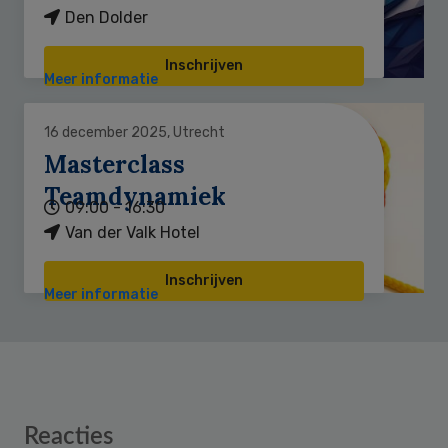
Den Dolder
Inschrijven
Meer informatie
16 december 2025, Utrecht
Masterclass
Teamdynamiek
09:00 - 16:30
Van der Valk Hotel
Inschrijven
Meer informatie
Reader
Reacties