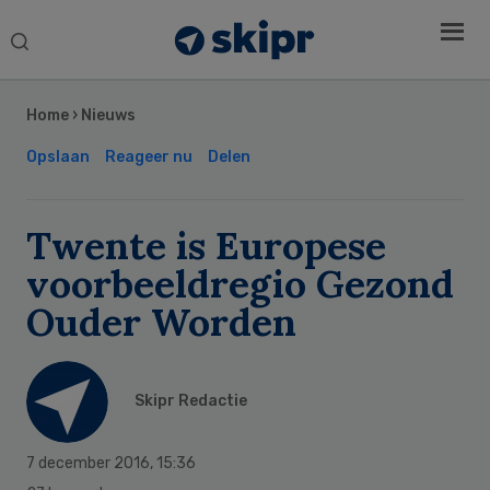
Search
this
Secondary
website
Sidebar
Home
›
Nieuws
Opslaan
Reageer nu
Delen
Twente is Europese
voorbeeldregio Gezond
Ouder Worden
Skipr Redactie
7 december 2016
,
15:36