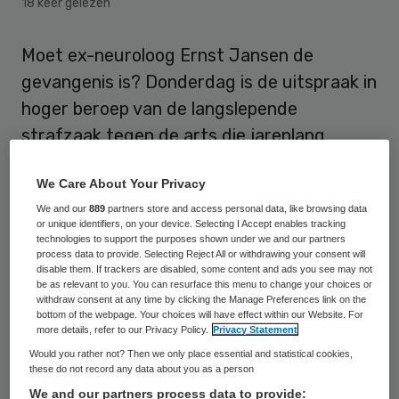
18 keer gelezen
Moet ex-neuroloog Ernst Jansen de
gevangenis is? Donderdag is de uitspraak in
hoger beroep van de langslepende
strafzaak tegen de arts die jarenlang
mensen ten onrechte vertelde dat ze
We Care About Your Privacy
verschrikkelijke ziektes hadden, zoals
We and our
889
partners store and access personal data, like browsing data
alzheimer of de spierziekte ALS.
or unique identifiers, on your device. Selecting I Accept enables tracking
technologies to support the purposes shown under we and our partners
process data to provide. Selecting Reject All or withdrawing your consent will
In eerste aanleg werd de voormalig arts van
disable them. If trackers are disabled, some content and ads you see may not
het Medisch Spectrum Twente veroordeeld
be as relevant to you. You can resurface this menu to change your choices or
withdraw consent at any time by clicking the Manage Preferences link on the
tot drie jaar onvoorwaardelijke
bottom of the webpage. Your choices will have effect within our Website. For
more details, refer to our Privacy Policy.
Privacy Statement
gevangenisstraf. Zowel Jansen als het
Would you rather not? Then we only place essential and statistical cookies,
Openbaar Ministerie ging in hoger beroep.
these do not record any data about you as a person
Hierin is door het OM opnieuw zes jaar
We and our partners process data to provide: