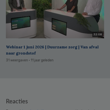
32:08
Webinar 1 juni 2026 | Duurzame zorg | Van afval
naar grondstof
31 weergaven
· 11 jaar geleden
Reader
Reacties
Interactions