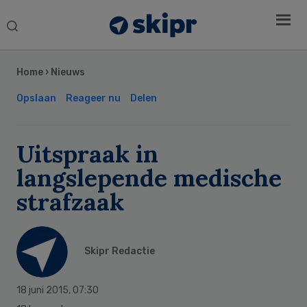
Search
this
Secondary
website
Sidebar
Home
›
Nieuws
Opslaan
Reageer nu
Delen
Uitspraak in
langslepende medische
strafzaak
Skipr Redactie
18 juni 2015
,
07:30