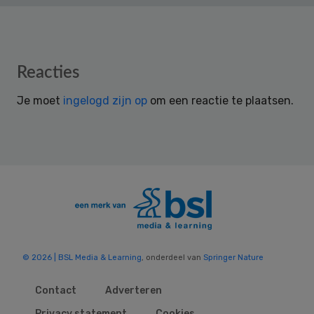
Reader
Reacties
Interactions
Je moet
ingelogd zijn op
om een reactie te plaatsen.
© 2026 | BSL Media & Learning
, onderdeel van
Springer Nature
Contact
Adverteren
Privacy statement
Cookies