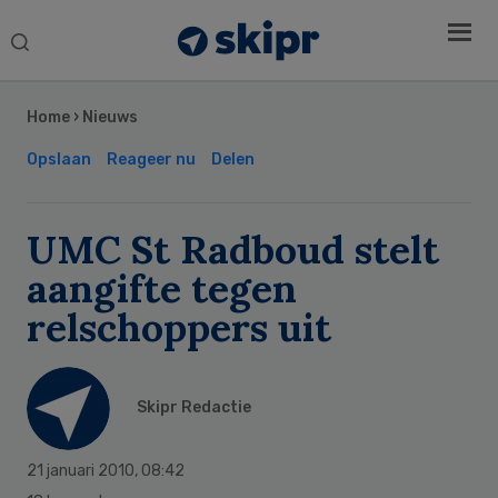
Search
this
Secondary
website
Sidebar
Home
›
Nieuws
Opslaan
Reageer nu
Delen
UMC St Radboud stelt
aangifte tegen
relschoppers uit
Skipr Redactie
21 januari 2010
,
08:42