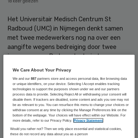
18 keer gelezen
Het Universitair Medisch Centrum St
Radboud (UMC) in Nijmegen denkt samen
met twee medewerkers nog na over een
aangifte wegens bedreiging door twee
jonge mannen. De twee bedreigden
vrijdagavond een arts en verpleegkundige
We Care About Your Privacy
toen deze een man behandelden die de
We and our
887
partners store and access personal data, like browsing data
jongens eerder hadden aangereden. De 50-
or unique identifiers, on your device. Selecting I Accept enables tracking
technologies to support the purposes shown under we and our partners
jarige man overleed in het ziekenhuis.
process data to provide. Selecting Reject All or withdrawing your consent will
disable them. If trackers are disabled, some content and ads you see may not
be as relevant to you. You can resurface this menu to change your choices or
withdraw consent at any time by clicking the Manage Preferences link on the
Aangifte tegen bedreigers
bottom of the webpage. Your choices will have effect within our Website. For
more details, refer to our Privacy Policy.
Privacy Statement
Bij een
aangifte
worden de betrokkenen
Would you rather not? Then we only place essential and statistical cookies,
these do not record any data about you as a person
met naam en toenaam genoemd. “Zij weten