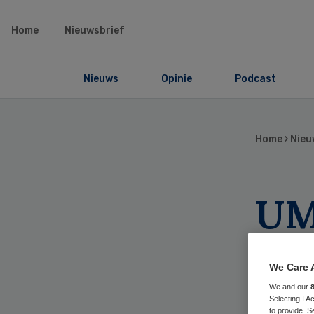
Home
Nieuwsbrief
Nieuws
Opinie
Podcast
Home
›
Nieu
UM
we
We Care 
he
We and our
Selecting I 
to provide. S