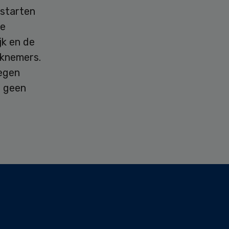
pstarten
de
jk en de
rknemers.
megen
s geen