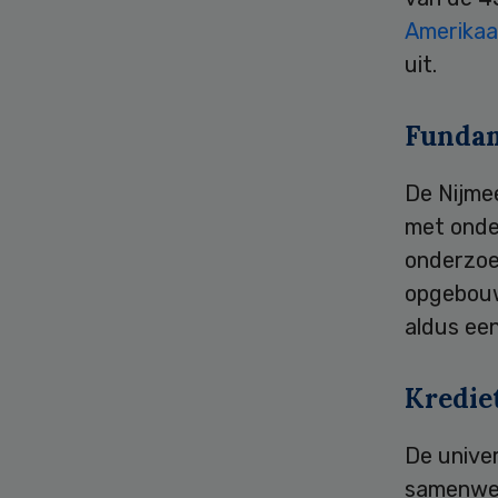
Amerikaa
uit.
Fundam
De Nijme
met onde
onderzoek
opgebouw
aldus ee
Kredie
De univer
samenwer