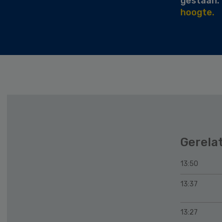
gestaan.
hoogte.
Gerela
13:50
13:37
13:27