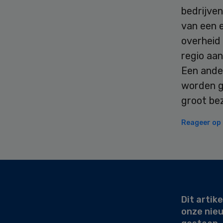
bedrijve
van een 
overheid 
regio aa
Een ande
worden g
groot bez
Reageer op d
Secondary
Sidebar
Dit artike
onze nie