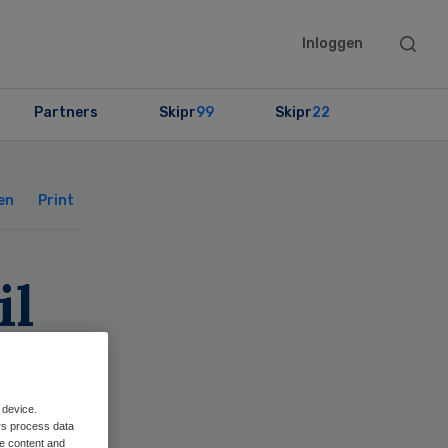
Searc
Inloggen
this
websit
Partners
Skipr
99
Skipr
22
Primary
Sidebar
en
Print
il
 device.
rs process data
me content and