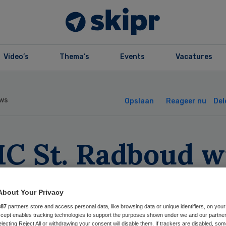
Video’s
Thema’s
Events
Vacatures
ws
Opslaan
Reageer nu
Del
C St. Radboud w
rknemers MSD
About Your Privacy
lpen
887
partners store and access personal data, like browsing data or unique identifiers, on your
Accept enables tracking technologies to support the purposes shown under we and our partne
electing Reject All or withdrawing your consent will disable them. If trackers are disabled, so