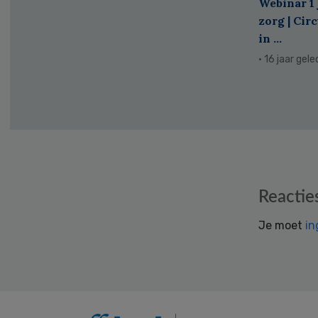
Webinar 1 
zorg | Cir
in ...
· 16 jaar gel
Reader
Reactie
Interactions
Je moet
in