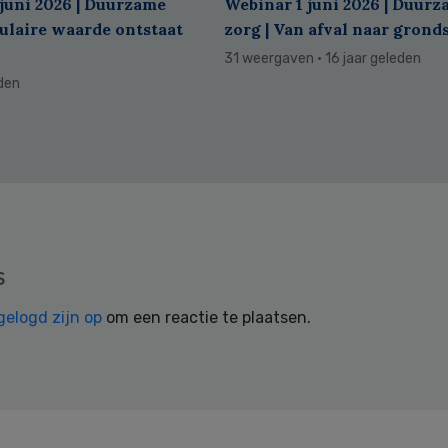
juni 2026 | Duurzame
Webinar 1 juni 2026 | Duur
culaire waarde ontstaat
zorg | Van afval naar grond
31 weergaven
· 16 jaar geleden
eden
s
gelogd zijn op
om een reactie te plaatsen.