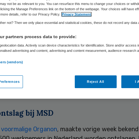
may not be as relevant to you. You can resurface this menu to change your choices or withd
licking the Manage Preferences link on the bottom of the webpage. Your choices will have eff
more details, refer to our Privacy Policy.
Privacy Statement
Skipr Redactie
13 juli 2010
,
21:28
58 keer gelezen
her not? Then we only place essential and statistical cookies, these do not record any data
r partners process data to provide:
egse Radboud Universiteit (RU) en het academis
eolocation data. Actively scan device characteristics for identification. Store and/or access 
onalised advertising and content, advertising and content measurement, audience research 
is St. Radboud (UMC) willen werknemers die hun 
.
ners (vendors)
n bij farmaceutisch bedrijf MSD in Oss, helpen me
van een eigen bedrijf. De universiteit en het UMC 
references
Reject All
I 
 anders belangrijk onderzoek naar nieuwe medicij
d verloren gaat.
ntslag bij MSD
 voormalige Organon
, maakte vorige week bekend
500 werknemers in Nederland worden ontslagen.