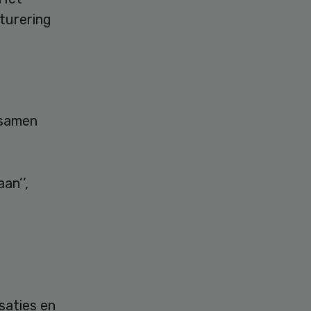
turering
 samen
an’’,
saties en