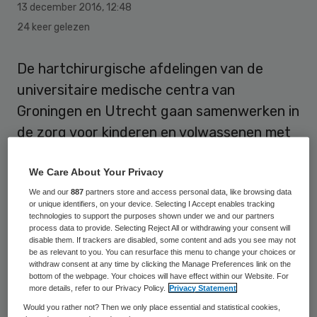
13 december 2016
,
12:48
24 keer gelezen
De hartchirurgische afdelingen van de
universitaire medische centra van
Groningen en Utrecht gaan samenwerken in
de zorg voor kinderen en volwassenen met
aangeboren hartafwijkingen. De
We Care About Your Privacy
samenwerking moet de kwaliteit een extra
We and our
887
partners store and access personal data, like browsing data
impuls geven en de beschikbaarheid in beide
or unique identifiers, on your device. Selecting I Accept enables tracking
regio’s waarborgen.
technologies to support the purposes shown under we and our partners
process data to provide. Selecting Reject All or withdrawing your consent will
disable them. If trackers are disabled, some content and ads you see may not
Het
samenwerkingsverband van het UMCG
be as relevant to you. You can resurface this menu to change your choices or
withdraw consent at any time by clicking the Manage Preferences link on the
en UMC Utrecht
moet uitmonden in een
bottom of the webpage. Your choices will have effect within our Website. For
more details, refer to our Privacy Policy.
Privacy Statement
multidisciplinair centrum voor congenitale
Would you rather not? Then we only place essential and statistical cookies,
hartafwijkingen op twee volwaardige