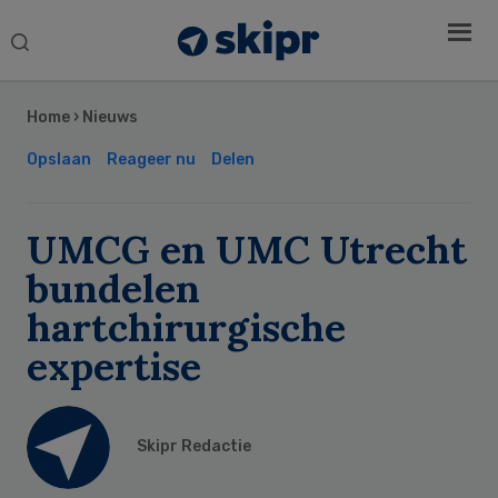
Search
this
Secondary
website
Sidebar
Home
›
Nieuws
Opslaan
Reageer nu
Delen
UMCG en UMC Utrecht
bundelen
hartchirurgische
expertise
Skipr Redactie