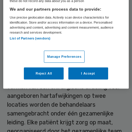
these do not record any data about you as a person
locaties, met behoud van eigen identiteit.
We and our partners process data to provide:
Use precise geolocation data. Actively scan device characteristics for
identification. Store and/or access information on a device. Personalised
Keten
advertising and content, advertising and content measurement, audience
research and services development.
List of Partners (vendors)
De chirurgische behandeling van kinderen
met aangeboren hartafwijkingen is hoog-
Manage Preferences
complexe zorg die om deze reden in
Nederland geconcentreerd is in een beperkt
Reject All
I Accept
aantal academische ziekenhuizen. Door het
vormen van één chirurgische afdeling voor
aangeboren hartafwijkingen op twee
locaties worden de behandelaars
samengebracht onder één gezamenlijke
leiding. Elke patiënt krijgt zorg op maat,
georganiseerd door het gezamenlijke team.