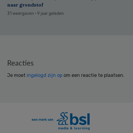
naar grondstof
31 weergaven
· 9 jaar geleden
Reader
Reacties
Interactions
Je moet
ingelogd zijn op
om een reactie te plaatsen.