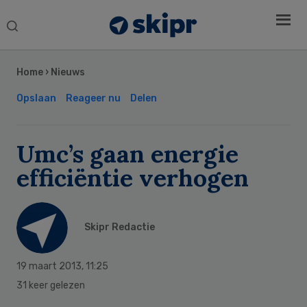
Search
this
Secondary
website
Sidebar
Home
›
Nieuws
Opslaan
Reageer nu
Delen
Umc’s gaan energie
efficiëntie verhogen
Skipr Redactie
19 maart 2013
,
11:25
31 keer gelezen