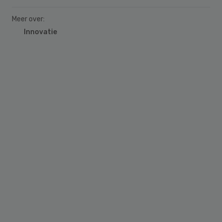
Meer over:
Innovatie
Primary
Sidebar