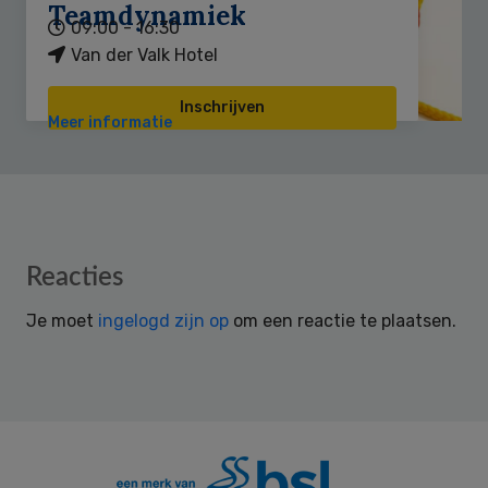
Teamdynamiek
09:00 - 16:30
Van der Valk Hotel
Inschrijven
Meer informatie
Reader
Reacties
Interactions
Je moet
ingelogd zijn op
om een reactie te plaatsen.