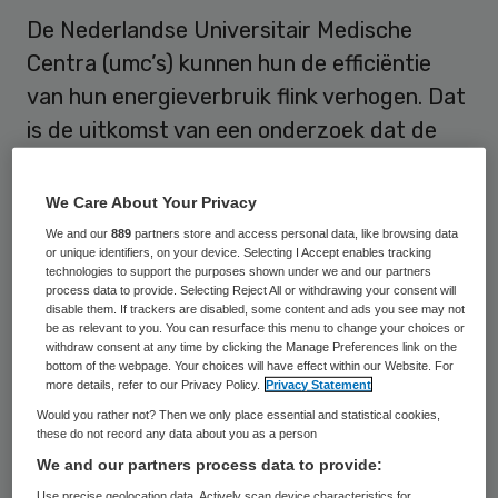
De Nederlandse Universitair Medische
Centra (umc’s) kunnen hun de efficiëntie
van hun energieverbruik flink verhogen. Dat
is de uitkomst van een onderzoek dat de
universitaire ziekenhuizen in samenwerking
met de Nederlandse Federatie van
We Care About Your Privacy
Universitair Medische Centra (NFU) hebben
We and our
889
partners store and access personal data, like browsing data
or unique identifiers, on your device. Selecting I Accept enables tracking
gehouden.
technologies to support the purposes shown under we and our partners
process data to provide. Selecting Reject All or withdrawing your consent will
disable them. If trackers are disabled, some content and ads you see may not
Het doel is
een verhoging van de eficientie
be as relevant to you. You can resurface this menu to change your choices or
van vijftig procent
in 2030 ten opzichte van
withdraw consent at any time by clicking the Manage Preferences link on the
bottom of the webpage. Your choices will have effect within our Website. For
2005. Dit kan een besparing opleveren van
more details, refer to our Privacy Policy.
Privacy Statement
20 miljoen euro per jaar.
Would you rather not? Then we only place essential and statistical cookies,
these do not record any data about you as a person
We and our partners process data to provide:
Complexer
Use precise geolocation data. Actively scan device characteristics for