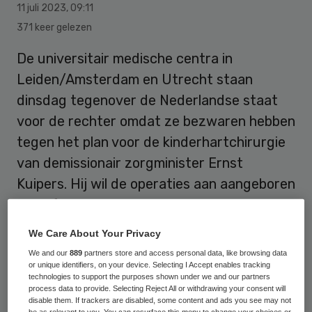
11 juli 2023
,
09:11
371 keer gelezen
De universitair medische centra in
Leiden/Amsterdam en Utrecht staan
dinsdag tegenover de Nederlandse staat
voor de rechter omdat ze bezwaren hebben
tegen het plan voor de kinderhartchirurgie
van demissionair zorgminister Ernst
Kuipers. Hij wil de operaties aan aangeboren
hartafwijkingen bij kinderen concentreren
op twee locaties: in Rotterdam en
We Care About Your Privacy
Groningen.
We and our
889
partners store and access personal data, like browsing data
or unique identifiers, on your device. Selecting I Accept enables tracking
technologies to support the purposes shown under we and our partners
process data to provide. Selecting Reject All or withdrawing your consent will
Concentratie van de kinderhartchirurgie is
disable them. If trackers are disabled, some content and ads you see may not
be as relevant to you. You can resurface this menu to change your choices or