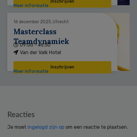
Inschrijven
Meer informatie
16 december 2025, Utrecht
Masterclass
Teamdynamiek
09:00 - 16:30
Van der Valk Hotel
Inschrijven
Meer informatie
Reader
Reacties
Interactions
Je moet
ingelogd zijn op
om een reactie te plaatsen.