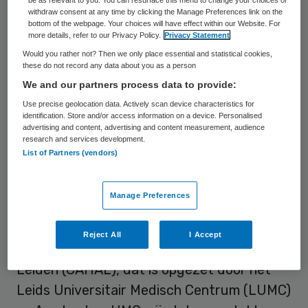
volgens Kuipers noodzakelijk om de
withdraw consent at any time by clicking the Manage Preferences link on the
kwaliteit van zorg te verbeteren en de kans
bottom of the webpage. Your choices will have effect within our Website. For
more details, refer to our Privacy Policy.
Privacy Statement
op vermijdbare sterfte en complicaties te
Would you rather not? Then we only place essential and statistical cookies,
verminderen. Ook patiëntenclubs stelden
these do not record any data about you as a person
eerder dat concentratie van deze chirurgie
We and our partners process data to provide:
belangrijk is. Hierdoor doen de twee
Use precise geolocation data. Actively scan device characteristics for
identification. Store and/or access information on a device. Personalised
overgebleven umc’s de ingrepen vaker, wat
advertising and content, advertising and content measurement, audience
research and services development.
het niveau kan verbeteren.
List of Partners (vendors)
Gevolgen voor andere zorg
Manage Preferences
Het UMC Utrecht en het Centrum voor
Reject All
I Accept
Aangeboren Hartafwijkingen Amsterdam-
Leiden (CAHAL), dat is opgezet door het
Leids Universitair Medisch Centrum (LUMC)