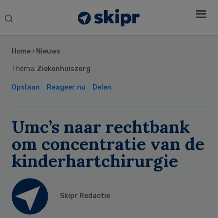
Search
this
Secondary
website
Sidebar
Home
›
Nieuws
Thema:
Ziekenhuiszorg
Opslaan
Reageer nu
Delen
Umc’s naar rechtbank
om concentratie van de
kinderhartchirurgie
Skipr Redactie