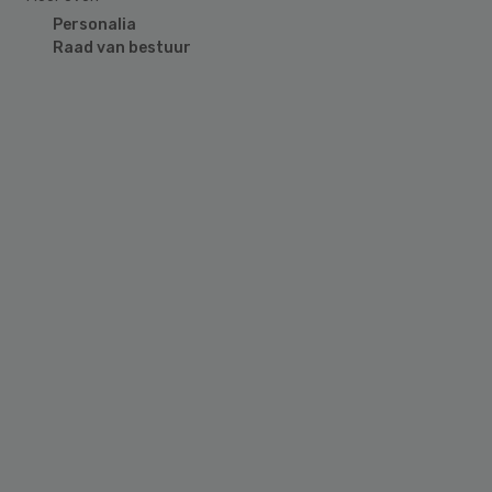
Personalia
Raad van bestuur
Primary
Sidebar