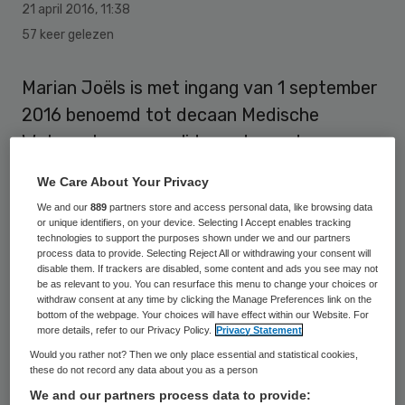
21 april 2016
,
11:38
57 keer gelezen
Marian Joëls is met ingang van 1 september
2016 benoemd tot decaan Medische
Wetenschappen en lid van de raad van
bestuur van het Universitair Medisch
We Care About Your Privacy
Centrum Groningen (UMCG). Joëls volgt
We and our
889
partners store and access personal data, like browsing data
Folkert Kuipers op, die in Groningen
or unique identifiers, on your device. Selecting I Accept enables tracking
technologies to support the purposes shown under we and our partners
hoogleraar Healthy Life Alliances is
process data to provide. Selecting Reject All or withdrawing your consent will
disable them. If trackers are disabled, some content and ads you see may not
geworden.
be as relevant to you. You can resurface this menu to change your choices or
withdraw consent at any time by clicking the Manage Preferences link on the
bottom of the webpage. Your choices will have effect within our Website. For
Biologe Joëls
(1956) is momenteel
more details, refer to our Privacy Policy.
Privacy Statement
hoogleraar neurowetenschappen aan het
Would you rather not? Then we only place essential and statistical cookies,
these do not record any data about you as a person
UMC Utrecht en directeur van het Brain
We and our partners process data to provide:
Center Rudolf Magnus. Joëls werd 1997