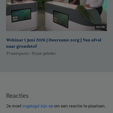
32:08
Webinar 1 juni 2026 | Duurzame zorg | Van afval
naar grondstof
31 weergaven
· 10 jaar geleden
Reader
Reacties
Interactions
Je moet
ingelogd zijn op
om een reactie te plaatsen.