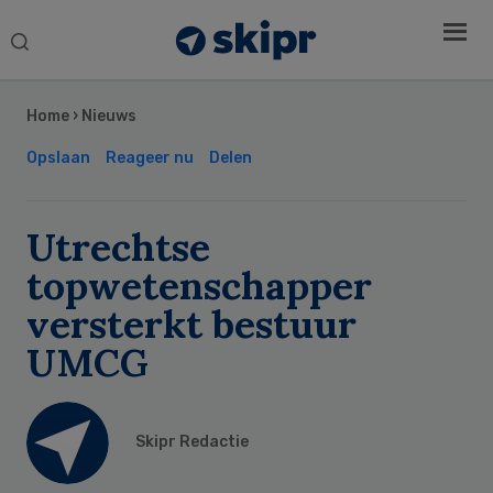
Search
this
Secondary
website
Sidebar
Home
›
Nieuws
Opslaan
Reageer nu
Delen
Utrechtse
topwetenschapper
versterkt bestuur
UMCG
Skipr Redactie