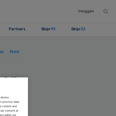
Searc
Inloggen
this
websit
Partners
Skipr
99
Skipr
22
Primary
Sidebar
en
Print
nen
ns
 device.
rs process data
me content and
raw consent at
ect within our