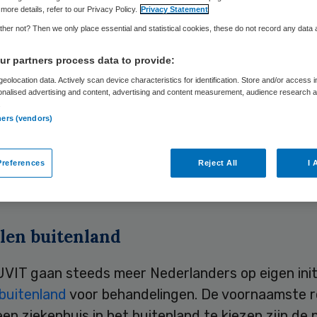
more details, refer to our Privacy Policy.
Privacy Statement
her not? Then we only place essential and statistical cookies, these do not record any data
Skipr Redactie
20 januari 2010
,
15:37
33 keer gelezen
r partners process data to provide:
eolocation data. Actively scan device characteristics for identification. Store and/or access 
onalised advertising and content, advertising and content measurement, audience research 
 van Univé-VGZ-IVA-Trias (UVIT) kunnen voortaan
.
ners (vendors)
jker in Duitsland terecht voor een behandeling in
s. UVIT neemt de administratie voor zijn rekenin
references
Reject All
I 
op het grensgebied een grotere keuze krijgen. Da
lander.
len buitenland
UVIT gaan steeds meer Nederlanders op eigen init
 buitenland
voor behandelingen. De voornaamste 
en ziekenhuis in het buitenland te kiezen zijn de 