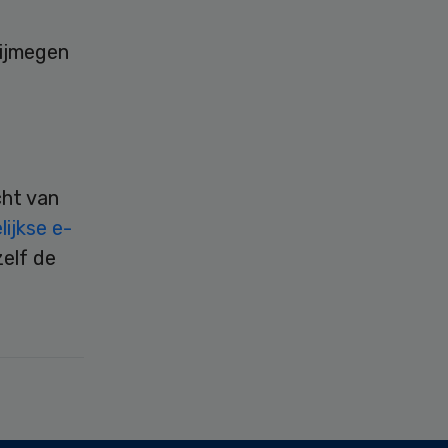
Nijmegen
cht van
ijkse e-
zelf de