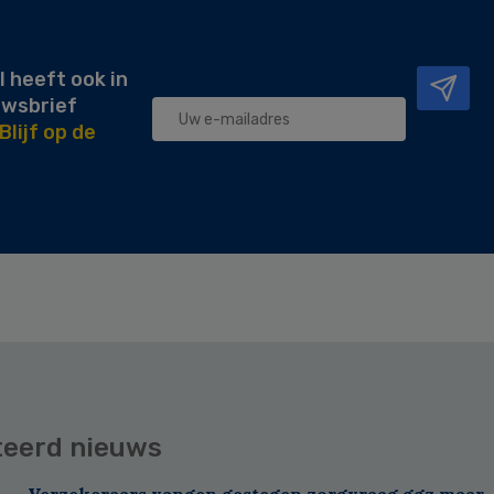
l heeft ook in
uwsbrief
Blijf op de
teerd nieuws
Verzekeraars vangen gestegen zorgvraag ggz maar