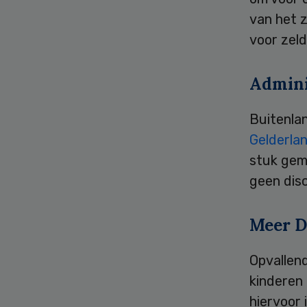
van het 
voor zel
Admini
Buitenla
Gelderlan
stuk gem
geen dis
Meer D
Opvallend
kinderen
hiervoor 