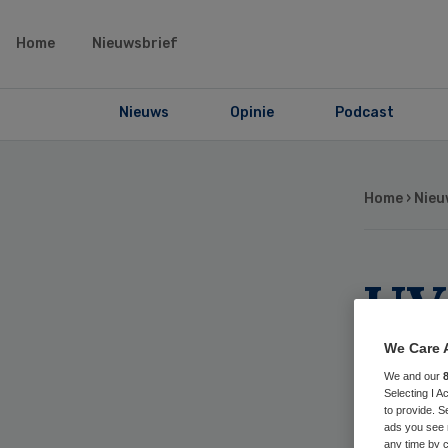
Home
Nieuwsbrief
Nieuws
Opinie
Podcast
Home
›
Nieu
UV
ma
We Care 
We and our
ov
Selecting I 
to provide. S
ads you see 
any time by c