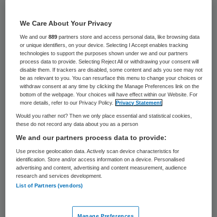
69 keer gelezen
We Care About Your Privacy
Bruno Bruins wordt minister op
We and our
889
partners store and access personal data, like browsing data
Volksgezondheid, Welzijn en Sport. Hij gaat
or unique identifiers, on your device. Selecting I Accept enables tracking
technologies to support the purposes shown under we and our partners
zich bezighouden met ziekenhuiszorg en
process data to provide. Selecting Reject All or withdrawing your consent will
disable them. If trackers are disabled, some content and ads you see may not
sport. Hij leidt momenteel
be as relevant to you. You can resurface this menu to change your choices or
uitkeringsinstantie UWV en was in het
withdraw consent at any time by clicking the Manage Preferences link on the
bottom of the webpage. Your choices will have effect within our Website. For
verleden al in verschillende politieke
more details, refer to our Privacy Policy.
Privacy Statement
bestuursfuncties actief. VVD’er Bruins
Would you rather not? Then we only place essential and statistical cookies,
these do not record any data about you as a person
deelt het departement straks met CDA’er
We and our partners process data to provide:
Hugo de Jonge.
Use precise geolocation data. Actively scan device characteristics for
identification. Store and/or access information on a device. Personalised
Sinds 2012 is Bruins voorzitter van de raad
advertising and content, advertising and content measurement, audience
research and services development.
van bestuur van UWV. Daarvoor gaf hij
List of Partners (vendors)
leiding aan vervoersbedrijf Connexxion.
Manage Preferences