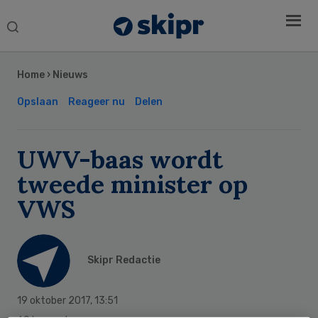
Search
this
Secondary
website
Sidebar
Home
›
Nieuws
Opslaan
Reageer nu
Delen
UWV-baas wordt
tweede minister op
VWS
Skipr Redactie
19 oktober 2017
,
13:51