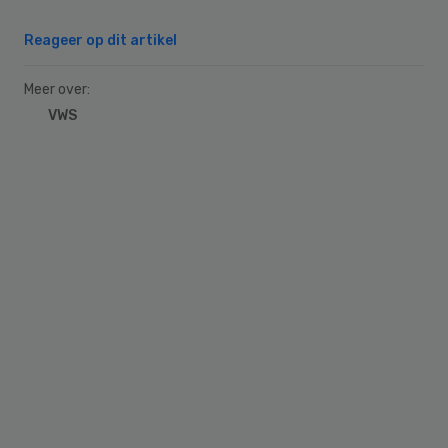
Reageer op dit artikel
Meer over:
VWS
Primary
Sidebar