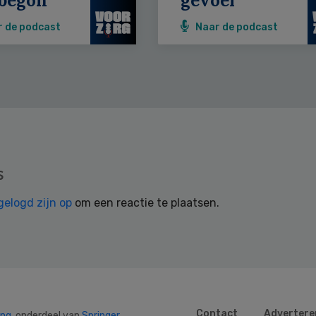
begon’
gevoel’
r de podcast
Naar de podcast
s
gelogd zijn op
om een reactie te plaatsen.
Contact
Advertere
ing
, onderdeel van
Springer