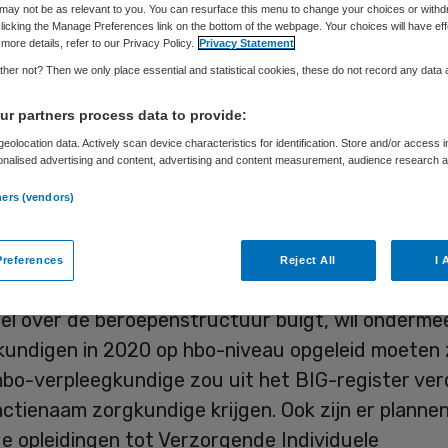
may not be as relevant to you. You can resurface this menu to change your choices or withd
licking the Manage Preferences link on the bottom of the webpage. Your choices will have eff
more details, refer to our Privacy Policy.
Privacy Statement
Skipr Redactie
5 maart 2012
,
12:49
76 keer gelezen
her not? Then we only place essential and statistical cookies, these do not record any data
r partners process data to provide:
eolocation data. Actively scan device characteristics for identification. Store and/or access 
 FNV heeft scherpe kritiek op de nieuwe
onalised advertising and content, advertising and content measurement, audience research 
structuur voor verpleegkundigen en verzorgende
.
ners (vendors)
is met name verontrust over het mogelijke verdwi
erpleegkundige.
references
Reject All
I 
tgroep onder leiding van beroepsvereniging V&VN,
l over de beroepenstructuur buigt, wil onderme
kundigen in 2020 op hbo-niveau opgeleid moeten z
mbo-verpleegkundige zou uit het BIG-register ver
ctienaam zorgkundige krijgen. Ook zijn er planne
e opleidingen tot Verzorgende Individuele