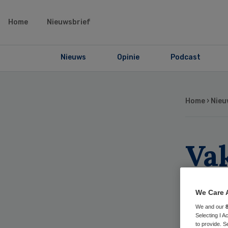
Home
Nieuwsbrief
Nieuws
Opinie
Podcast
Home
›
Nieu
Va
sta
We Care 
ve
We and our
Selecting I 
to provide. S