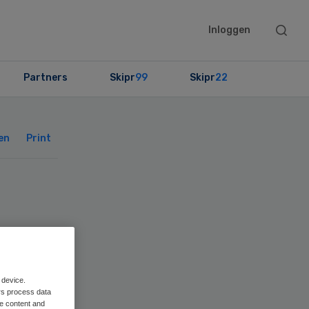
Searc
Inloggen
this
websit
Partners
Skipr
99
Skipr
22
Primary
Sidebar
en
Print
 device.
rs process data
me content and