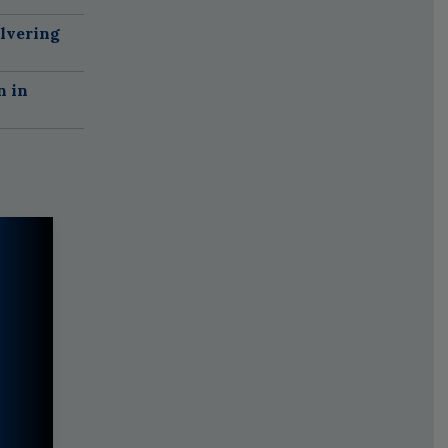
alvering
n in