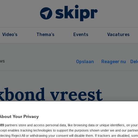
Video’s
Thema’s
Events
Vacatures
ws
Opslaan
Reageer nu
Del
kbond vreest
tusverlies
About Your Privacy
rpleegkundige
889
partners store and access personal data, like browsing data or unique identifiers, on your
Accept enables tracking technologies to support the purposes shown under we and our partne
electing Reject All or withdrawing your consent will disable them. If trackers are disabled, so