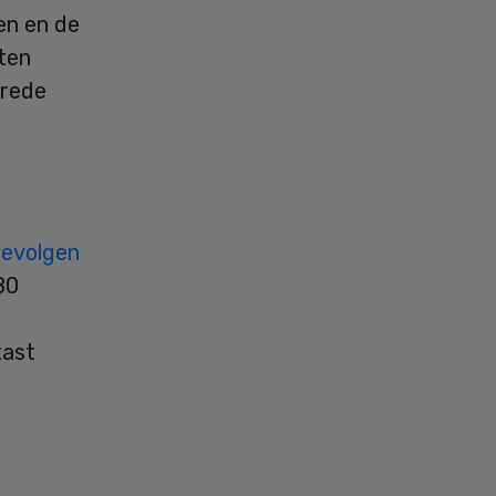
en en de
nten
brede
gevolgen
80
tast