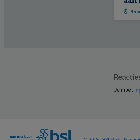
aan 
Naa
Reader
Reactie
Interactions
Je moet
in
© 2026 | BSL Media & Learn