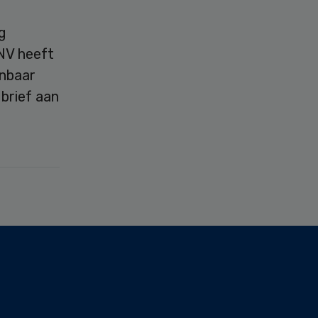
g
FNV heeft
enbaar
brief aan