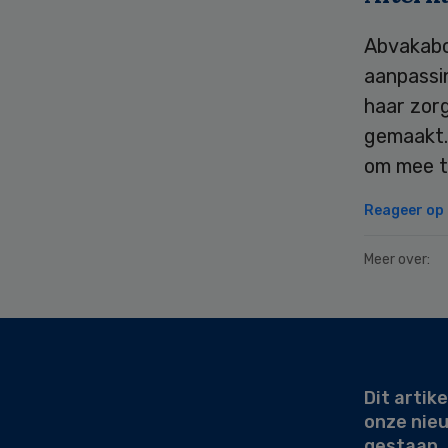
Abvakabo
aanpassi
haar zor
gemaakt.
om mee t
Reageer op d
Meer over:
Secondary
Sidebar
Dit artike
onze nie
gestaan.