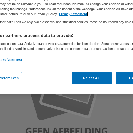
may not be as relevant to you. You can resurface this menu to change your choices or withd
licking the Manage Preferences link on the bottom of the webpage. Your choices will have eff
more details, refer to our Privacy Policy.
Privacy Statement
Skipr Redactie
20 januari 2011
,
14:33
34 keer gelezen
her not? Then we only place essential and statistical cookies, these do not record any data
r partners process data to provide:
eolocation data. Actively scan device characteristics for identification. Store and/or access 
onalised advertising and content, advertising and content measurement, audience research 
.
ners (vendors)
references
Reject All
I 