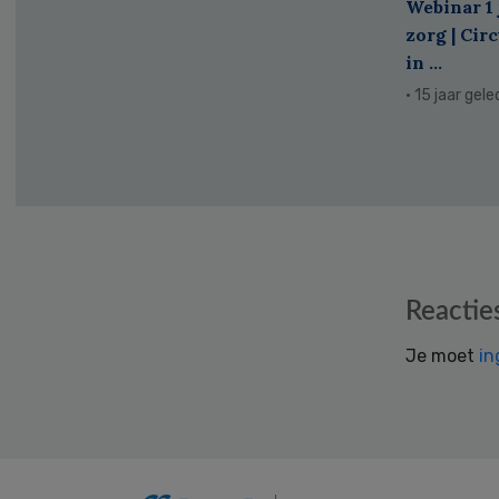
Webinar 1 
zorg | Cir
in ...
· 15 jaar gel
Reader
Reactie
Interactions
Je moet
in