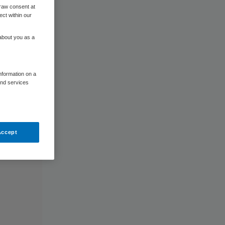
raw consent at
ect within our
 about you as a
information on a
and services
Accept