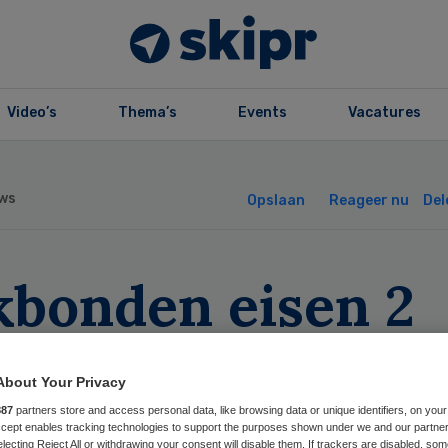
Video’s
Thema’s
Events
Vacatures
ws
Opslaan
Reageer nu
Del
kbonden eisen 2
ocent meer loon 
About Your Privacy
o UMC
887
partners store and access personal data, like browsing data or unique identifiers, on your
Accept enables tracking technologies to support the purposes shown under we and our partne
electing Reject All or withdrawing your consent will disable them. If trackers are disabled, so