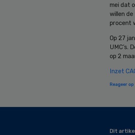
mei dat o
willen de
procent 
Op 27 ja
UMC’s. D
op 2 maa
Inzet CA
Reageer op d
Secondary
Sidebar
Dit artike