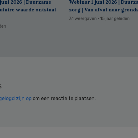
juni 2026 | Duurzame
Webinar 1 juni 2026 | Duur
culaire waarde ontstaat
zorg | Van afval naar grond
31 weergaven
· 15 jaar geleden
eden
s
gelogd zijn op
om een reactie te plaatsen.