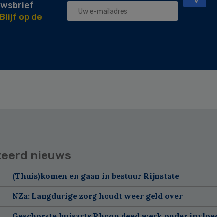
uwsbrief
Blijf op de
teerd nieuws
(Thuis)komen en gaan in bestuur Rijnstate
NZa: Langdurige zorg houdt weer geld over
Geschorste huisarts Rhoon deed werk onder invloe