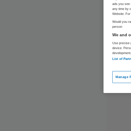
ads you see 
any time by c
Website. For 
Would you rat
person
We and ou
Use precise g
device. Pers
development
List of Part
Manage P