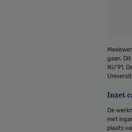
Medewerk
gaan. Dit
NU’91. D
Universit
Inzet c
De werkn
met ingan
plaats va