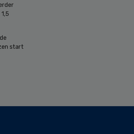
erder
 1,5
 de
zen start