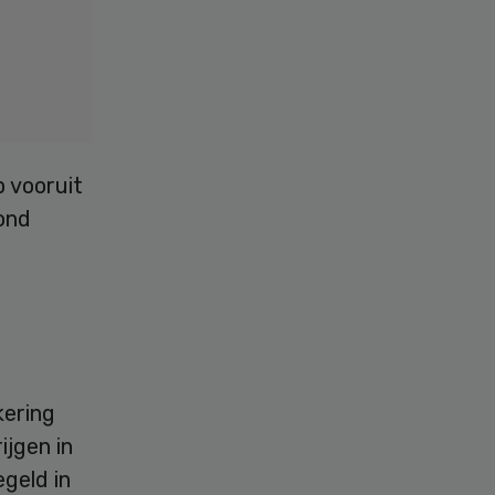
p vooruit
ond
kering
ijgen in
egeld in