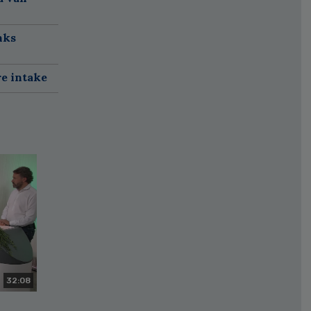
nks
re intake
32:08