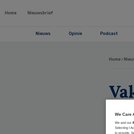
Home
Nieuwsbrief
Nieuws
Opinie
Podcast
Home
›
Nieu
Va
pr
We Care 
ca
We and our
Selecting I 
to provide. S