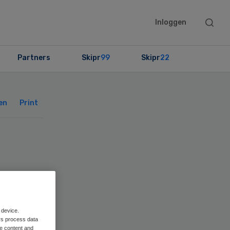
Searc
Inloggen
this
websit
Partners
Skipr
99
Skipr
22
Primary
Sidebar
en
Print
in
 device.
rs process data
me content and