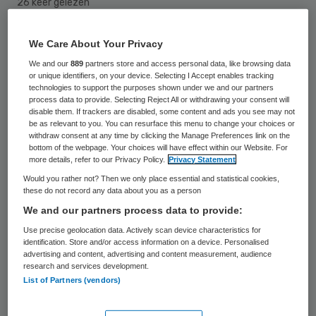
26 keer gelezen
Een 88-jarige vrouw is in haar woning
We Care About Your Privacy
Wijchen door twee vrouwen beroofd van
We and our
889
partners store and access personal data, like browsing data
or unique identifiers, on your device. Selecting I Accept enables tracking
bankpassen, geld en een geldkist. De twee
technologies to support the purposes shown under we and our partners
process data to provide. Selecting Reject All or withdrawing your consent will
deden zich voor als ‘controleurs’ van de ZZG
disable them. If trackers are disabled, some content and ads you see may not
be as relevant to you. You can resurface this menu to change your choices or
Zorggroep. Dat meldt De Gelderlander.
withdraw consent at any time by clicking the Manage Preferences link on the
bottom of the webpage. Your choices will have effect within our Website. For
more details, refer to our Privacy Policy.
Privacy Statement
Trouwring
Would you rather not? Then we only place essential and statistical cookies,
these do not record any data about you as a person
De vrouwen belden maandag aan met
een
We and our partners process data to provide:
verhaa
l dat namens de
ZZG Zorggroep
Use precise geolocation data. Actively scan device characteristics for
identification. Store and/or access information on a device. Personalised
wilden controleren of de thuishulp haar
advertising and content, advertising and content measurement, audience
research and services development.
werk goed deed. Voordat de Wijchense er
List of Partners (vendors)
erg in had, waren de vrouwen haar woning
binnengedrongen. Terwijl een van de