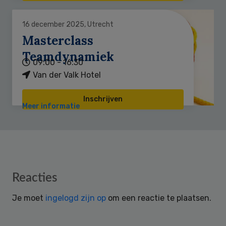
16 december 2025, Utrecht
Masterclass
Teamdynamiek
09:00 - 16:30
Van der Valk Hotel
Inschrijven
Meer informatie
Reader
Reacties
Interactions
Je moet
ingelogd zijn op
om een reactie te plaatsen.