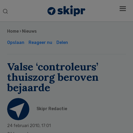
Search
this
Secondary
website
Sidebar
Home
›
Nieuws
Opslaan
Reageer nu
Delen
Valse ‘controleurs’
thuiszorg beroven
bejaarde
Skipr Redactie
24 februari 2010
,
17:01