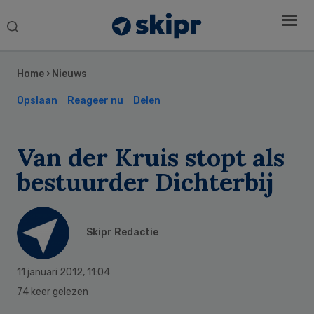
Search
this
Secondary
website
Sidebar
Home
›
Nieuws
Opslaan
Reageer nu
Delen
Van der Kruis stopt als
bestuurder Dichterbij
Skipr Redactie
11 januari 2012
,
11:04
74 keer gelezen