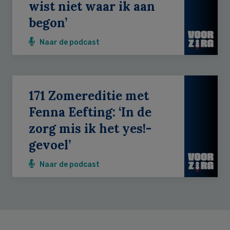
wist niet waar ik aan
begon’
Naar de podcast
171 Zomereditie met
Fenna Eefting: ‘In de
zorg mis ik het yes!-
gevoel’
Naar de podcast