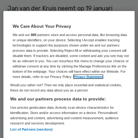
Jan van der Kruis neemt op 19 januari
officieel afscheid als voorzitter raad van
bestuur van Stichting Dichterbij. Hij is
We Care About Your Privacy
achttien jaar in dienst geweest van de
We and our
889
partners store and access personal data, like browsing data
or unique identifiers, on your device. Selecting I Accept enables tracking
zorginstelling.
technologies to support the purposes shown under we and our partners
process data to provide. Selecting Reject All or withdrawing your consent will
disable them. If trackers are disabled, some content and ads you see may not
be as relevant to you. You can resurface this menu to change your choices or
Van der Kruis
withdraw consent at any time by clicking the Manage Preferences link on the
bottom of the webpage. Your choices will have effect within our Website. For
more details, refer to our Privacy Policy.
Privacy Statement
Dichterbij
kwam in 2006 voort uit een fusie
Would you rather not? Then we only place essential and statistical cookies,
tussen Vizier en De Wendel. Het is een
these do not record any data about you as a person
Stichting die hulp- en dienstverlening biedt
We and our partners process data to provide:
aan mensen met een verstandelijke
Use precise geolocation data. Actively scan device characteristics for
identification. Store and/or access information on a device. Personalised
beperking op het gebied van wonen, werken
advertising and content, advertising and content measurement, audience
research and services development.
en welzijn in de regio’s Noord-Limburg,
List of Partners (vendors)
Oost-Brabant en Zuid-Gelderland. Van der