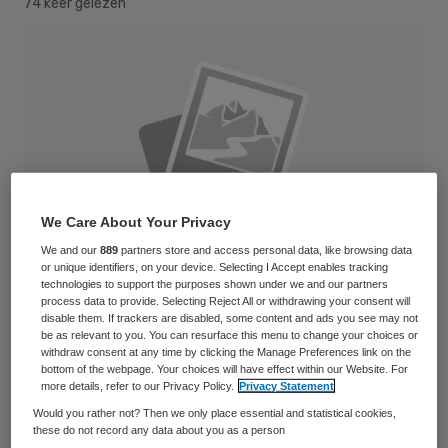
74 keer gelezen
We Care About Your Privacy
We and our
889
partners store and access personal data, like browsing data
or unique identifiers, on your device. Selecting I Accept enables tracking
technologies to support the purposes shown under we and our partners
process data to provide. Selecting Reject All or withdrawing your consent will
disable them. If trackers are disabled, some content and ads you see may not
be as relevant to you. You can resurface this menu to change your choices or
withdraw consent at any time by clicking the Manage Preferences link on the
Pieter van Dreumel gaat op 1 februari aan
bottom of the webpage. Your choices will have effect within our Website. For
more details, refer to our Privacy Policy.
Privacy Statement
de slag als voorzitter van de raad van
Would you rather not? Then we only place essential and statistical cookies,
bestuur van Adelante. Hij volgt bij de
these do not record any data about you as a person