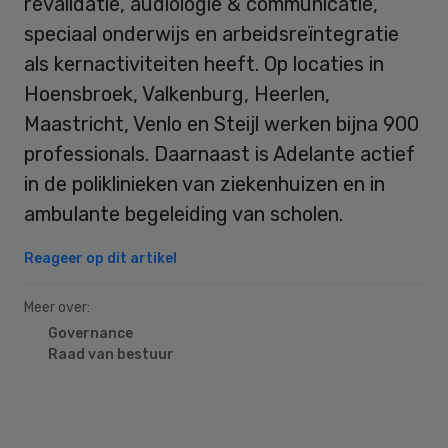
revalidatie, audiologie & communicatie,
speciaal onderwijs en arbeidsreïntegratie
als kernactiviteiten heeft. Op locaties in
Hoensbroek, Valkenburg, Heerlen,
Maastricht, Venlo en Steijl werken bijna 900
professionals. Daarnaast is Adelante actief
in de poliklinieken van ziekenhuizen en in
ambulante begeleiding van scholen.
Reageer op dit artikel
Meer over:
Governance
Raad van bestuur
Primary
Sidebar