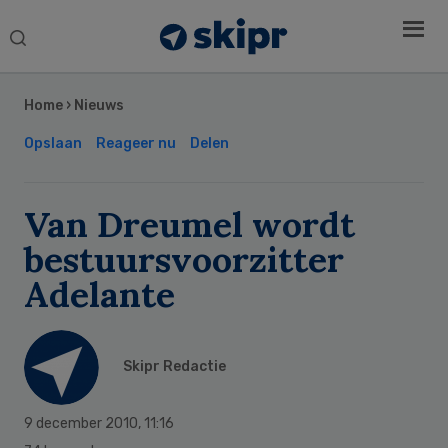
Search
this
Secondary
website
Sidebar
Home
›
Nieuws
Opslaan
Reageer nu
Delen
Van Dreumel wordt
bestuursvoorzitter
Adelante
Skipr Redactie
9 december 2010
,
11:16