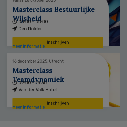
Vanaf 28 oktober 2025
Masterclass Bestuurlijke
Wijsheid
00:00 - 00:00
Den Dolder
Inschrijven
Meer informatie
16 december 2025, Utrecht
Masterclass
Teamdynamiek
09:00 - 16:30
Van der Valk Hotel
Inschrijven
Meer informatie