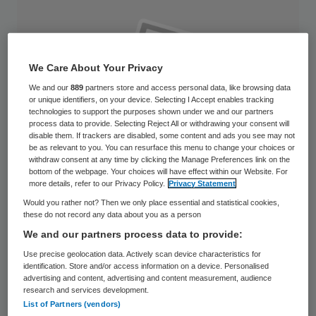
We Care About Your Privacy
We and our
889
partners store and access personal data, like browsing data
or unique identifiers, on your device. Selecting I Accept enables tracking
technologies to support the purposes shown under we and our partners
process data to provide. Selecting Reject All or withdrawing your consent will
disable them. If trackers are disabled, some content and ads you see may not
be as relevant to you. You can resurface this menu to change your choices or
withdraw consent at any time by clicking the Manage Preferences link on the
bottom of the webpage. Your choices will have effect within our Website. For
more details, refer to our Privacy Policy.
Privacy Statement
Would you rather not? Then we only place essential and statistical cookies,
these do not record any data about you as a person
Beatrijs van Riessen gaat op 1 mei aan de
We and our partners process data to provide:
slag als bestuurder van Estinea. Van
Use precise geolocation data. Actively scan device characteristics for
identification. Store and/or access information on a device. Personalised
Riessen volgt Hans Bax op die met pensioen
advertising and content, advertising and content measurement, audience
research and services development.
gaat.
List of Partners (vendors)