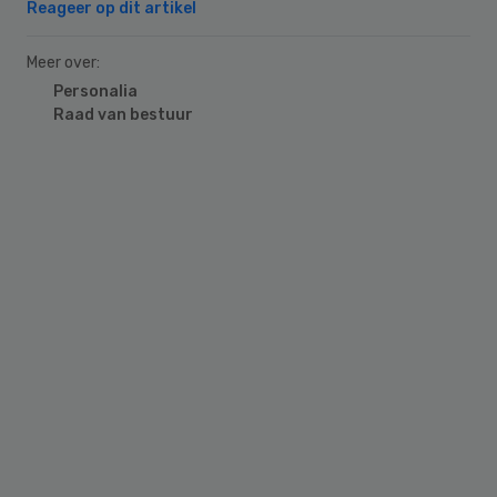
Reageer op dit artikel
Meer over:
Personalia
Raad van bestuur
Primary
Sidebar