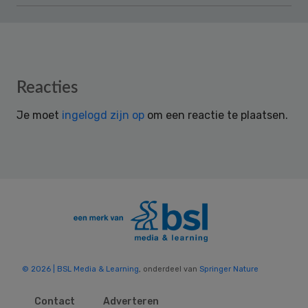
Reader
Reacties
Interactions
Je moet
ingelogd zijn op
om een reactie te plaatsen.
© 2026 | BSL Media & Learning
, onderdeel van
Springer Nature
Contact
Adverteren