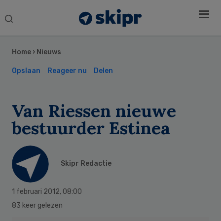
Search
this
Secondary
website
Sidebar
Home
›
Nieuws
Opslaan
Reageer nu
Delen
Van Riessen nieuwe
bestuurder Estinea
Skipr Redactie
1 februari 2012
,
08:00
83 keer gelezen