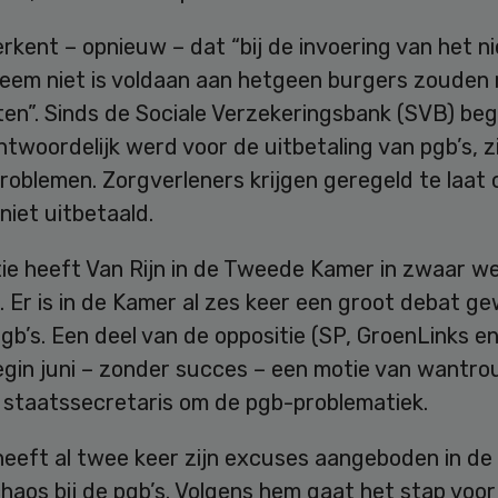
erkent – opnieuw – dat “bij de invoering van het 
eem niet is voldaan aan hetgeen burgers zouden
n”. Sinds de Sociale Verzekeringsbank (SVB) begi
ntwoordelijk werd voor de uitbetaling van pgb’s, zi
oblemen. Zorgverleners krijgen geregeld te laat 
niet uitbetaald.
ie heeft Van Rijn in de Tweede Kamer in zwaar w
 Er is in de Kamer al zes keer een groot debat g
gb’s. Een deel van de oppositie (SP, GroenLinks e
egin juni – zonder succes – een motie van wantro
 staatssecretaris om de pgb-problematiek.
 heeft al twee keer zijn excuses aangeboden in d
haos bij de pgb’s. Volgens hem gaat het stap voor