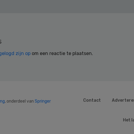
s
gelogd zijn op
om een reactie te plaatsen.
Contact
Advertere
ing
, onderdeel van
Springer
Het l