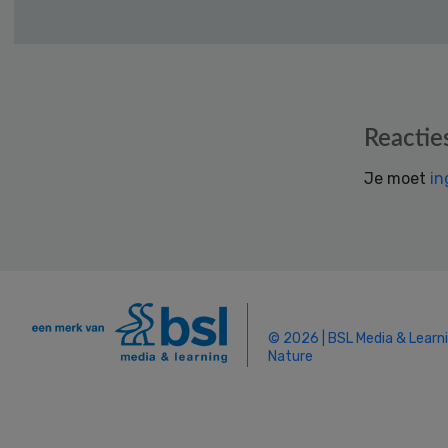
Reader
Reactie
Interactions
Je moet
in
© 2026 | BSL Media & Learn
Nature