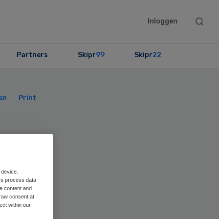
Searc
Inloggen
this
websit
Partners
Skipr
99
Skipr
22
Primary
Sidebar
en
Print
 device.
rs process data
me content and
raw consent at
ect within our