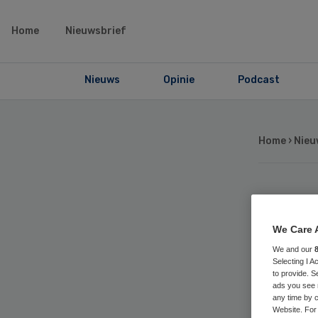
Home
Nieuwsbrief
Nieuws
Opinie
Podcast
Home
›
Nieu
Va
We Care 
aa
We and our
Selecting I 
to provide. S
Om
ads you see 
any time by c
Website. For 