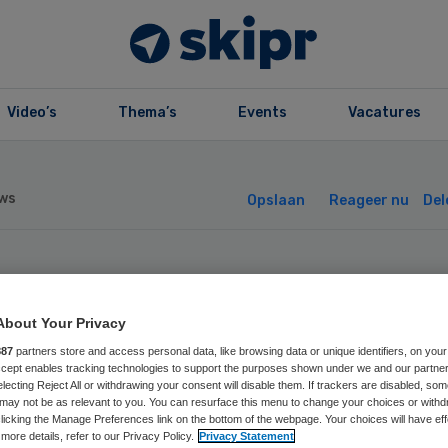
Video’s
Thema’s
Events
Vacatures
ws
Opslaan
Reageer nu
Del
n Rijn neemt
About Your Privacy
nbevelingen
887
partners store and access personal data, like browsing data or unique identifiers, on your
Accept enables tracking technologies to support the purposes shown under we and our partne
electing Reject All or withdrawing your consent will disable them. If trackers are disabled, so
budsman over
may not be as relevant to you. You can resurface this menu to change your choices or withd
licking the Manage Preferences link on the bottom of the webpage. Your choices will have eff
more details, refer to our Privacy Policy.
Privacy Statement