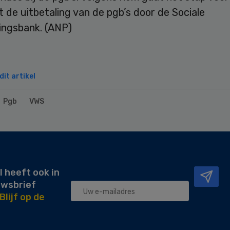
 de uitbetaling van de pgb’s door de Sociale
ingsbank. (ANP)
it artikel
Pgb
VWS
l heeft ook in
uwsbrief
Blijf op de