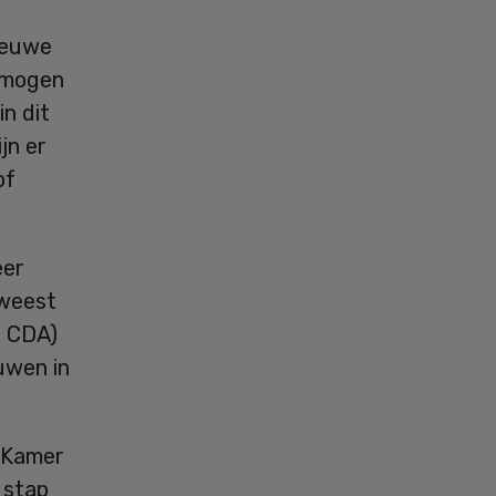
nieuwe
 mogen
n dit
jn er
of
eer
eweest
n CDA)
uwen in
e Kamer
 stap