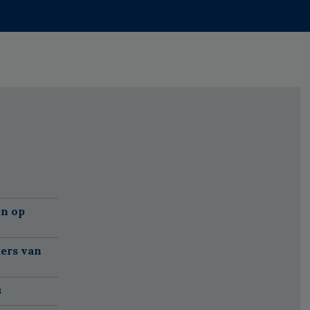
'
n op
ers van
s