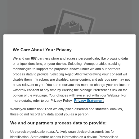
We Care About Your Privacy
We and our
887
partners store and access personal data, like browsing data
or unique identifiers, on your device. Selecting I Accept enables tracking
technologies to support the purposes shown under we and our partners
process data to provide. Selecting Reject All or withdrawing your consent will
disable them. If trackers are disabled, some content and ads you see may not
be as relevant to you. You can resurface this menu to change your choices or
withdraw consent at any time by clicking the Manage Preferences link on the
bottom of the webpage. Your choices will have effect within our Website. For
more details, refer to our Privacy Policy.
Privacy Statement
Het gaat beter met de uitbetaling van
Would you rather not? Then we only place essential and statistical cookies,
persoonsgebonden budgetten (pgb). 95
these do not record any data about you as a person
procent van declaraties die tussen 22 juni
We and our partners process data to provide:
tot en met 19 juli zijn ingediend is op tijd
Use precise geolocation data. Actively scan device characteristics for
identification. Store and/or access information on a device. Personalised