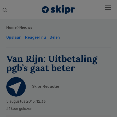
Search
this
Secondary
website
Sidebar
Home
›
Nieuws
Opslaan
Reageer nu
Delen
Van Rijn: Uitbetaling
pgb’s gaat beter
Skipr Redactie
5 augustus 2015
,
12:33
21 keer gelezen