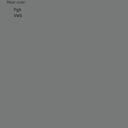
Meer over:
Pgb
VWS
Primary
Sidebar