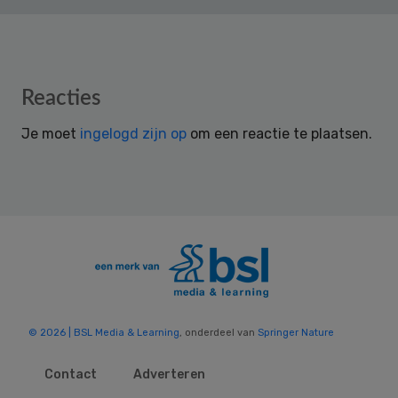
Reader
Reacties
Interactions
Je moet
ingelogd zijn op
om een reactie te plaatsen.
© 2026 | BSL Media & Learning
, onderdeel van
Springer Nature
Contact
Adverteren